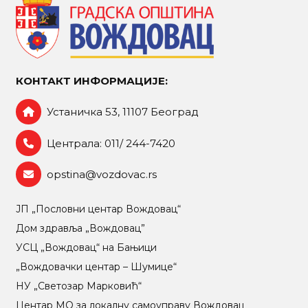
КОНТАКТ ИНФОРМАЦИЈЕ:
Устаничка 53, 11107 Београд
Централа: 011/ 244-7420
opstina@vozdovac.rs
ЈП „Пословни центар Вождовац“
Дом здравља „Вождовац”
УСЦ „Вождовац“ на Бањици
„Вождовачки центар – Шумице“
НУ „Светозар Марковић“
Центар МO за локалну самоуправу Вождовац