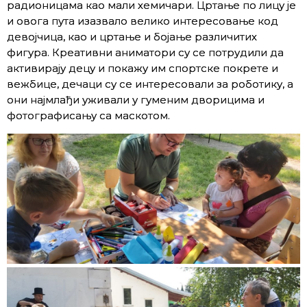
радионицама као мали хемичари. Цртање по лицу је
и овога пута изазвало велико интересовање код
девојчица, као и цртање и бојање различитих
фигура. Креативни аниматори су се потрудили да
активирају децу и покажу им спортске покрете и
вежбице, дечаци су се интересовали за роботику, а
они најмлађи уживали у гуменим дворицима и
фотографисању са маскотом.