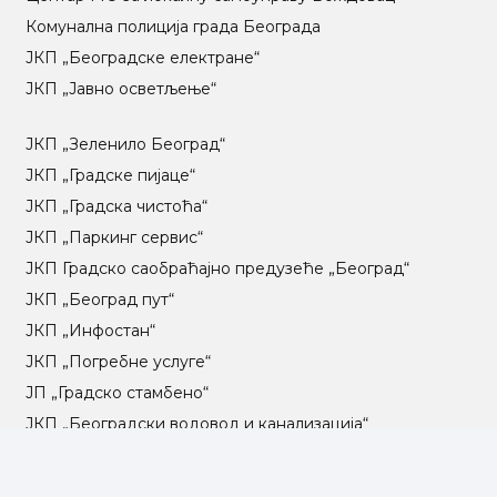
Комунална полиција града Београда
ЈКП „Београдске електране“
ЈКП „Јавно осветљење“
ЈКП „Зеленило Београд“
ЈКП „Градске пијаце“
ЈКП „Градска чистоћа“
ЈКП „Паркинг сервис“
ЈКП Градско саобраћајно предузеће „Београд“
ЈКП „Београд пут“
ЈКП „Инфостан“
ЈКП „Погребне услуге“
ЈП „Градско стамбено“
ЈКП „Београдски водовод и канализација“
Влада Републике Србије