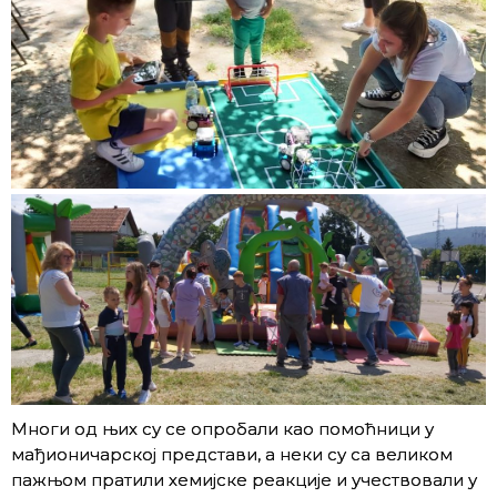
Многи од њих су се опробали као помоћници у
мађионичарској представи, а неки су са великом
пажњом пратили хемијске реакције и учествовали у