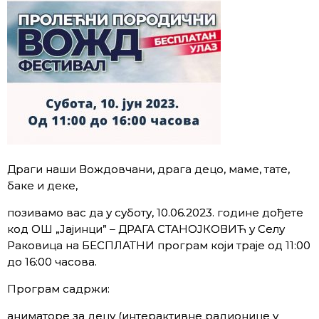
Драги наши Вождовчани, драга децо, маме, тате,
баке и деке,
позивамо вас да у суботу, 10.06.2023. године дођете
код ОШ „Јајинци” – ДРАГА СТАНОЈКОВИЋ у Селу
Раковица на БЕСПЛАТНИ програм који траје од 11:00
до 16:00 часова.
Програм садржи:
аниматоре за децу (интерактивне радионице у