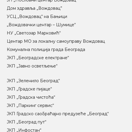
Дом здравља „Вождовац”
УСЦ „Вождовац“ на Бањици
„Вождовачки центар – Шумице“
НУ „Светозар Марковић“
Центар МO за локалну самоуправу Вождовац
Комунална полиција града Београда
ЈКП „Београдске електране“
ЈКП „Јавно осветљење“
ЈКП „Зеленило Београд“
ЈКП „Градске пијаце“
ЈКП „Градска чистоћа“
ЈКП „Паркинг сервис“
ЈКП Градско саобраћајно предузеће „Београд“
ЈКП „Београд пут“
ЈКП „Инфостан“