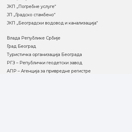
ЈКП „Погребне услуге“
ЈП „Градско стамбено“
ЈКП „Београдски водовод и канализација“
Влада Републике Србије
Град Београд
Туристичка организација Београда
РГЗ – Републички геодетски завод
АПР – Агенција за привредне регистре