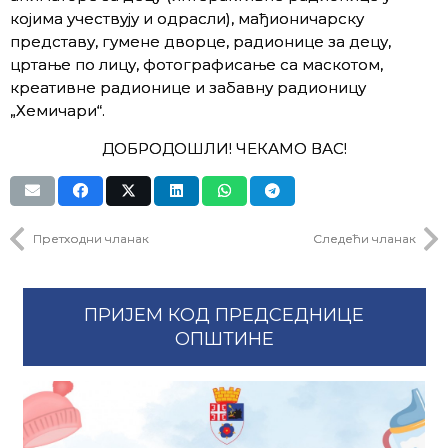
којима учествују и одрасли), мађионичарску
представу, гумене дворце, радионице за децу,
цртање по лицу, фотографисање са маскотом,
креативне радионице и забавну радионицу
„Хемичари“.
ДОБРОДОШЛИ! ЧЕКАМО ВАС!
Претходни чланак
Следећи чланак
ПРИЈЕМ КОД ПРЕДСЕДНИЦЕ
ОПШТИНЕ