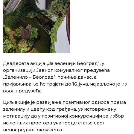
Двадесета акција „За зеленији Београд”, у
организацији Јавног комуналног предузећа
„Зеленило – Београд”, почиње данас, а
пријављивање ће трајати до 16. јуна, најављено је из
овог предузећа.
Циљ акције је развијање позитивног односа према
зеленилу и цвећу код грађана, уз истовремену
мотивацију да у позитивној конкуренцији за избор
најлепших простора унапреде стање свог
непосредног окружења.