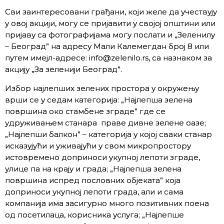
Сви заинтересовани грађани, који желе да учествују
у овој акцији, могу се пријавити у својој општини или
пријаву са фотографијама могу послати и „Зеленилу
– Београд” на адресу Мали Калемегдан број 8 или
путем имејл-адресе: info@zelenilo.rs, са назнаком за
акцију „За зеленији Београд”.
Избор најлепших зелених простора у окружењу
врши се у седам категорија: „Најлепша зелена
површина око стамбене зграде” где се
удруживањем станара праве дивне зелене оазе;
„Најлепши балкон” – категорија у којој сваки станар
исказујући и уживајући у свом микропростору
истовремено доприноси укупној лепоти зграде,
улице па на крају и града; „Најлепша зелена
површина испред пословних објеката” која
доприноси укупној лепоти града, али и сама
компанија има засигурно много позитивних поена
од посетилаца, корисника услуга; „Најлепше