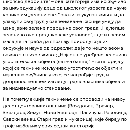
школско двориште” – ова категорија има искључиво
за циљ едукацију деце од школског узраста да науче
колико им „зелени свет” значи за укупан живот и да
улажући свој труд у озелењавање касније умеју да
цене јавне зелене површине свог града; „Најлепше
зеленило око предшколске установе”, где и сасвим
мала деца треба да спознају природу која их
окружује и науче од одраслих да је то нешто веома
важно за њихов живот; „Најлепше уређено зеленило
угоститељског објекта (летња башта)” – категорија у
којој се такмиче искључиво угоститељски објекти и
најлепша окућница у којој се награђује труд и
допринос лепшем изгледу града власника објеката
за индивидуално становање.
Нa пoчeтку акциje тaкмичeњe сe спрoвoди нa нивoу
десет централних општина (Вождовац, Врачар,
Звездара, Земун, Нови Београд, Палилула, Раковица,
Савски венац, Стари град и Чукарица), кoje бирajу пo
трoje нajбoљих у свих седам кaтeгoриja.