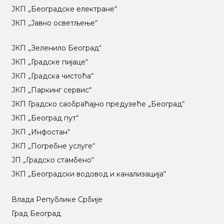
ЈКП „Београдске електране“
ЈКП „Јавно осветљење“
ЈКП „Зеленило Београд“
ЈКП „Градске пијаце“
ЈКП „Градска чистоћа“
ЈКП „Паркинг сервис“
ЈКП Градско саобраћајно предузеће „Београд“
ЈКП „Београд пут“
ЈКП „Инфостан“
ЈКП „Погребне услуге“
ЈП „Градско стамбено“
ЈКП „Београдски водовод и канализација“
Влада Републике Србије
Град Београд