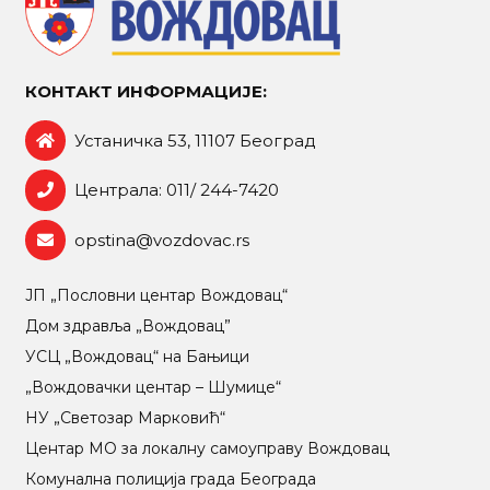
КОНТАКТ ИНФОРМАЦИЈЕ:
Устаничка 53, 11107 Београд
Централа: 011/ 244-7420
opstina@vozdovac.rs
ЈП „Пословни центар Вождовац“
Дом здравља „Вождовац”
УСЦ „Вождовац“ на Бањици
„Вождовачки центар – Шумице“
НУ „Светозар Марковић“
Центар МO за локалну самоуправу Вождовац
Комунална полиција града Београда