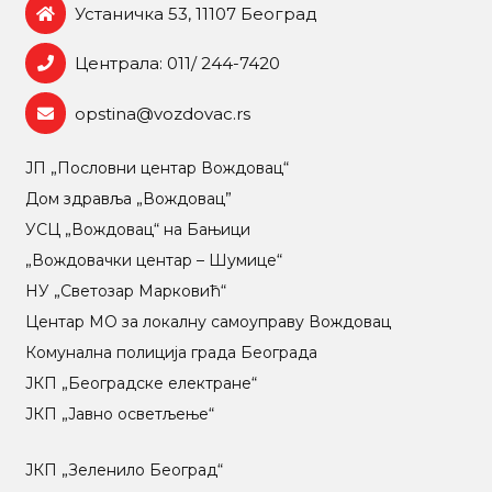
Устаничка 53, 11107 Београд
Централа: 011/ 244-7420
opstina@vozdovac.rs
ЈП „Пословни центар Вождовац“
Дом здравља „Вождовац”
УСЦ „Вождовац“ на Бањици
„Вождовачки центар – Шумице“
НУ „Светозар Марковић“
Центар МO за локалну самоуправу Вождовац
Комунална полиција града Београда
ЈКП „Београдске електране“
ЈКП „Јавно осветљење“
ЈКП „Зеленило Београд“