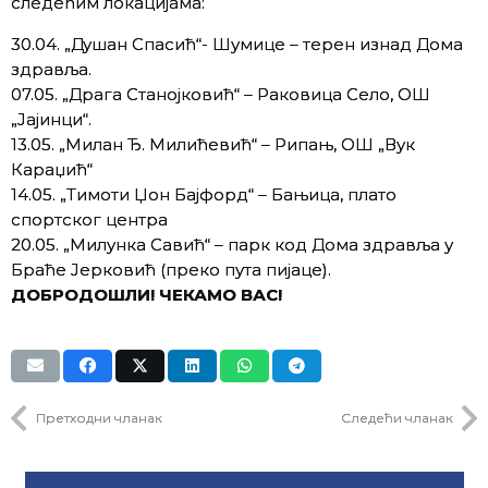
следећим локацијама:
30.04. „Душан Спасић“- Шумице – терен изнад Дома
здравља.
07.05. „Драга Станојковић“ – Раковица Село, ОШ
„Јајинци“.
13.05. „Милан Ђ. Милићевић“ – Рипањ, ОШ „Вук
Караџић“
14.05. „Тимоти Џон Бајфорд“ – Бањица, плато
спортског центра
20.05. „Милунка Савић“ – парк код Дома здравља у
Браће Јерковић (преко пута пијаце).
ДОБРОДОШЛИ! ЧЕКАМО ВАС!
Претходни чланак
Следећи чланак