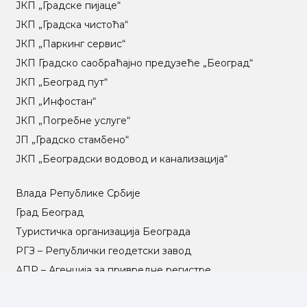
ЈКП „Градске пијаце“
ЈКП „Градска чистоћа“
ЈКП „Паркинг сервис“
ЈКП Градско саобраћајно предузеће „Београд“
ЈКП „Београд пут“
ЈКП „Инфостан“
ЈКП „Погребне услуге“
ЈП „Градско стамбено“
ЈКП „Београдски водовод и канализација“
Влада Републике Србије
Град Београд
Туристичка организација Београда
РГЗ – Републички геодетски завод
АПР – Агенција за привредне регистре