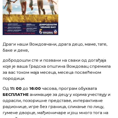
Драги наши Вождовчани, драга децо, маме, тате,
баке и деке,
добродошли сте и позвани на сваки од догађаја
које је ваша Градска општина Вождовац спремила
за вас током маја месеца, месеца посвећеном
породици.
Од
11: 00
до
16:00
часова, програм обухвата
БЕСПЛАТНЕ
анимације за децу у којима учествују и
одрасли, позоришне представе, интерактивне
радионице, игре без граница, сликање по лицу,
гумене дворце, мађионичаре и још много тога на