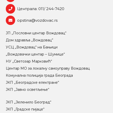
Централа: 011/ 244-7420
opstina@vozdovac.rs
ЈП „Пословни центар Вождовац“
Дом здравља „Вождовац”
УСЦ „Вождовац“ на Бањици
„Вождовачки центар – Шумице“
НУ „Светозар Марковић“
Центар МO за локалну самоуправу Вождовац
Комунална полиција града Београда
ЈКП „Београдске електране“
ЈКП „Јавно осветљење“
ЈКП „Зеленило Београд“
ЈКП „Градске пијаце“