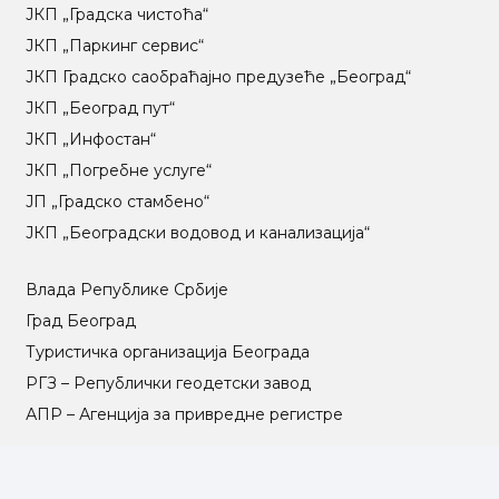
ЈКП „Градска чистоћа“
ЈКП „Паркинг сервис“
ЈКП Градско саобраћајно предузеће „Београд“
ЈКП „Београд пут“
ЈКП „Инфостан“
ЈКП „Погребне услуге“
ЈП „Градско стамбено“
ЈКП „Београдски водовод и канализација“
Влада Републике Србије
Град Београд
Туристичка организација Београда
РГЗ – Републички геодетски завод
АПР – Агенција за привредне регистре