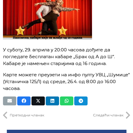
У суботу, 29. априла у 20:00 часова дођите да
погледате бесплатан кабаре „Брак од А до Ш“.
Кабаре је намењен старијима од 16 година.
Карте можете преузети на инфо пулту УВЦ „Шумице“
(Устаничка 125/1) од среде, 26.4. од 8:00 до 16:00
часова.
Претходни чланак
Следећи чланак