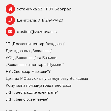
Устаничка 53, 11107 Београд
Централа: 011/ 244-7420
opstina@vozdovac.rs
ЈП „Пословни центар Вождовац“
Дом здравља „Вождовац”
УСЦ „Вождовац“ на Бањици
„Вождовачки центар – Шумице“
НУ „Светозар Марковић“
Центар МO за локалну самоуправу Вождовац
Комунална полиција града Београда
ЈКП „Београдске електране“
ЈКП „Јавно осветљење“