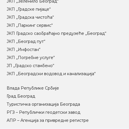
ЈКП „Зеленило Београд“
ЈКП „Градске пијаце“
ЈКП „Градска чистоћа“
ЈКП „Паркинг сервис“
ЈКП Градско саобраћајно предузеће „Београд“
ЈКП „Београд пут“
ЈКП „Инфостан“
ЈКП „Погребне услуге“
ЈП „Градско стамбено“
ЈКП „Београдски водовод и канализација“
Влада Републике Србије
Град Београд
Туристичка организација Београда
РГЗ – Републички геодетски завод
АПР – Агенција за привредне регистре