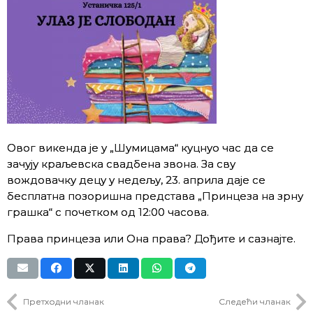
Овог викенда је у „Шумицама“ куцнуо час да се
зачују краљевска свадбена звона. За сву
вождовачку децу у недељу, 23. априла даје се
бесплатна позоришна представа „Принцеза на зрну
грашка“ с почетком од 12:00 часова.
Права принцеза или Она права? Дођите и сазнајте.
Претходни чланак
Следећи чланак