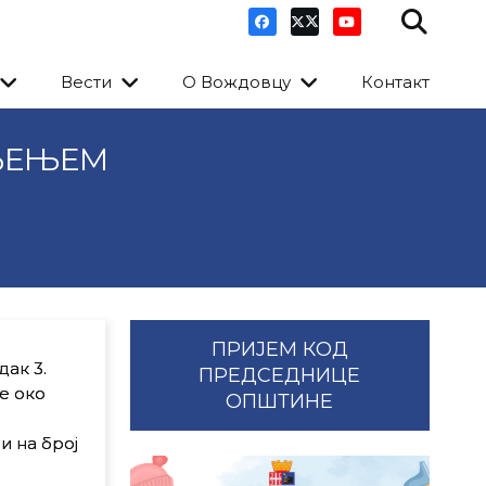
Вести
О Вождовцу
Контакт
ЂЕЊЕМ
ПРИЈЕМ КОД
ак 3.
ПРЕДСЕДНИЦЕ
е око
ОПШТИНЕ
и на број