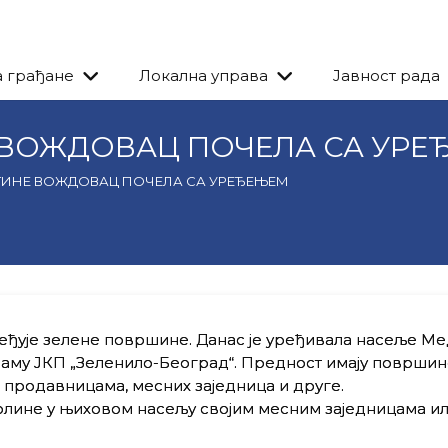
а грађане
Локална управа
Јавност рада
 ВОЖДОВАЦ ПОЧЕЛА СА УРЕ
ТИНЕ ВОЖДОВАЦ ПОЧЕЛА СА УРЕЂЕЊЕМ
ђује зелене површине. Данас је уређивала насеље Мед
раму ЈКП „Зеленило-Београд“. Предност имају површин
 продавницама, месних заједница и друге.
олине у њиховом насељу својим месним заједницама ил