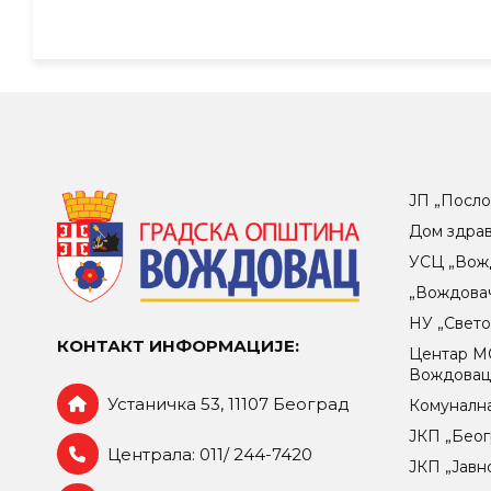
ЈП „Посло
Дом здра
УСЦ „Вож
„Вождова
НУ „Свет
КОНТАКТ ИНФОРМАЦИЈЕ:
Центар МO
Вождова
Устаничка 53, 11107 Београд
Комунална
ЈКП „Беог
Централа: 011/ 244-7420
ЈКП „Јавн