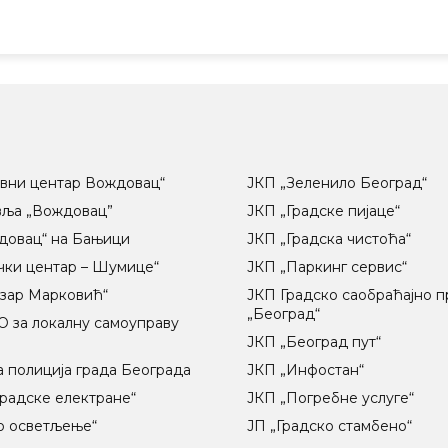
вни центар Вождовац“
ЈКП „Зеленило Београд“
вља „Вождовац”
ЈКП „Градске пијаце“
довац“ на Бањици
ЈКП „Градска чистоћа“
чки центар – Шумице“
ЈКП „Паркинг сервис“
озар Марковић“
ЈКП Градско саобраћајно 
„Београд“
 за локалну самоуправу
ц
ЈКП „Београд пут“
 полиција града Београда
ЈКП „Инфостан“
радске електране“
ЈКП „Погребне услуге“
о осветљење“
ЈП „Градско стамбено“