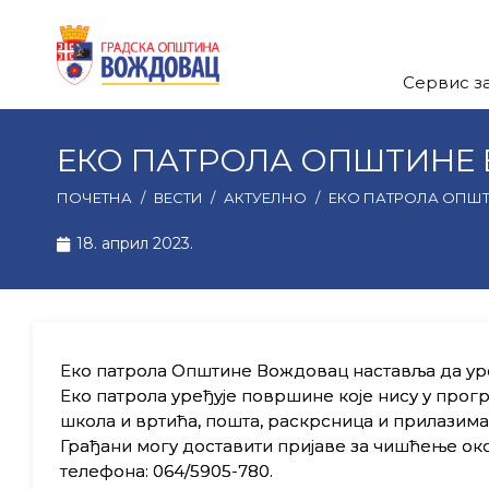
Сервис з
ЕКО ПАТРОЛА ОПШТИНЕ
ПОЧЕТНА
/
ВЕСТИ
/
АКТУЕЛНО
/
ЕКО ПАТРОЛА ОПШ
18. април 2023.
Еко патрола Општине Вождовац наставља да уре
Еко патрола уређује површине које нису у прог
школа и вртића, пошта, раскрсница и прилазима
Грађани могу доставити пријаве за чишћење ок
телефона: 064/5905-780.