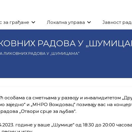
с за грађане
Локална управа
Јавност рад
КОВНИХ РАДОВА У „ШУМИЦА
А ЛИКОВНИХ РАДОВА У „ШУМИЦАМА“
ћ особама са сметњама у развоју и инвалидитетом „Др
мо заједно“ и „МНРО Вождовац“ позивају вас на концер
радова „Отвори срце за љубав“.
.4.2023. године у ваше „Шумице“ од 18:30 до 20:00 часова
 песму и игру.