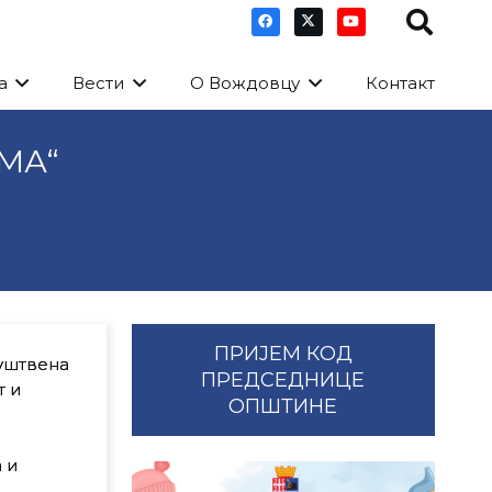
а
Вести
О Вождовцу
Контакт
МА“
ПРИЈЕМ КОД
уштвена
ПРЕДСЕДНИЦЕ
т и
ОПШТИНЕ
 и