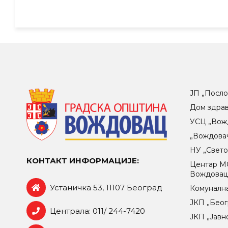
ЈП „Посло
Дом здра
УСЦ „Вож
„Вождова
НУ „Свет
КОНТАКТ ИНФОРМАЦИЈЕ:
Центар МO
Вождова
Устаничка 53, 11107 Београд
Комунална
ЈКП „Беог
Централа: 011/ 244-7420
ЈКП „Јавн