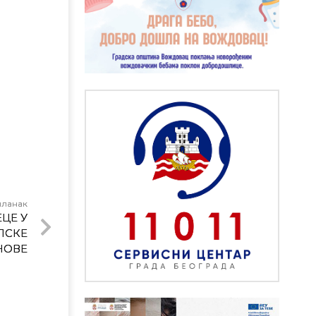
чланак
ЦЕ У
ЛСКЕ
НОВЕ