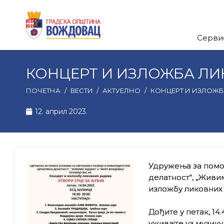
Серви
КОНЦЕРТ И ИЗЛОЖБА ЛИ
ПОЧЕТНА
/
ВЕСТИ
/
АКТУЕЛНО
/
КОНЦЕРТ И ИЗЛОЖБ
12. април 2023.
Удружења за помо
делатност“, „Живи
изложбу ликовних 
Дођите у петак, 14
уживајте уз музику,