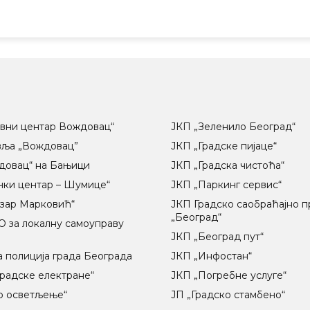
вни центар Вождовац“
ЈКП „Зеленило Београд“
вља „Вождовац”
ЈКП „Градске пијаце“
довац“ на Бањици
ЈКП „Градска чистоћа“
чки центар – Шумице“
ЈКП „Паркинг сервис“
озар Марковић“
ЈКП Градско саобраћајно 
„Београд“
 за локалну самоуправу
ц
ЈКП „Београд пут“
 полиција града Београда
ЈКП „Инфостан“
радске електране“
ЈКП „Погребне услуге“
о осветљење“
ЈП „Градско стамбено“