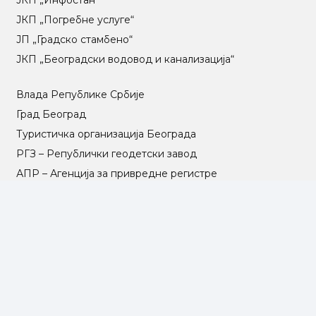
ЈКП „Погребне услуге“
ЈП „Градско стамбено“
ЈКП „Београдски водовод и канализација“
Влада Републике Србије
Град Београд
Туристичка организација Београда
РГЗ – Републички геодетски завод
АПР – Агенција за привредне регистре