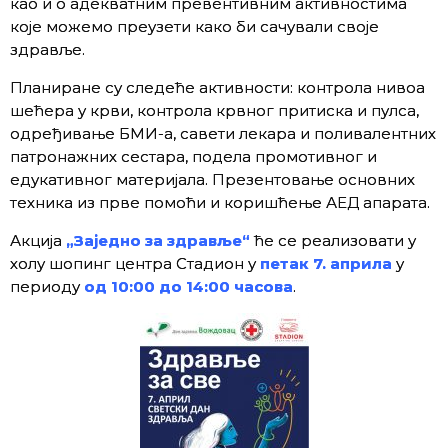
као и о адекватним превентивним активностима
које можемо преузети како би сачували своје
здравље.
Планиране су следеће активности: контрола нивоа
шећера у крви, контрола крвног притиска и пулса,
одређивање БМИ-а, савети лекара и поливалентних
патронажних сестара, подела промотивног и
едукативног материјала. Презентовање основних
техника из прве помоћи и коришћење АЕД апарата.
Акција
„Заједно за здравље“
ће се реализовати у
холу шопинг центра Стадион у
петак 7. априла
у
периоду
од 10:00 до 14:00 часова
.