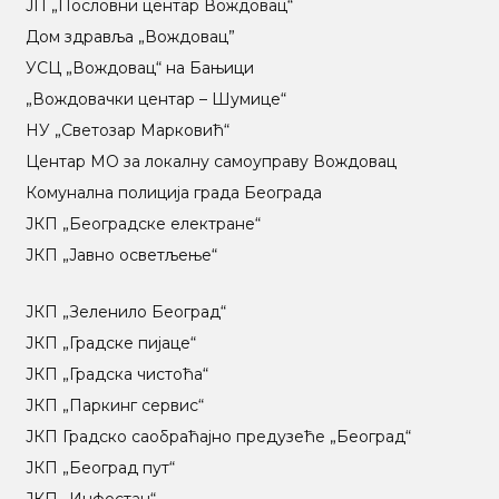
ЈП „Пословни центар Вождовац“
Дом здравља „Вождовац”
УСЦ „Вождовац“ на Бањици
„Вождовачки центар – Шумице“
НУ „Светозар Марковић“
Центар МO за локалну самоуправу Вождовац
Комунална полиција града Београда
ЈКП „Београдске електране“
ЈКП „Јавно осветљење“
ЈКП „Зеленило Београд“
ЈКП „Градске пијаце“
ЈКП „Градска чистоћа“
ЈКП „Паркинг сервис“
ЈКП Градско саобраћајно предузеће „Београд“
ЈКП „Београд пут“
ЈКП „Инфостан“