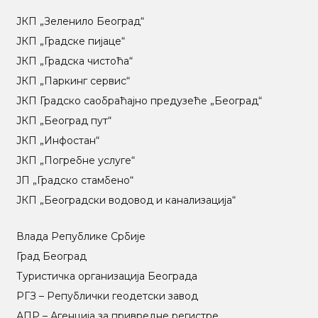
ЈКП „Зеленило Београд“
ЈКП „Градске пијаце“
ЈКП „Градска чистоћа“
ЈКП „Паркинг сервис“
ЈКП Градско саобраћајно предузеће „Београд“
ЈКП „Београд пут“
ЈКП „Инфостан“
ЈКП „Погребне услуге“
ЈП „Градско стамбено“
ЈКП „Београдски водовод и канализација“
Влада Републике Србије
Град Београд
Туристичка организација Београда
РГЗ – Републички геодетски завод
АПР – Агенција за привредне регистре