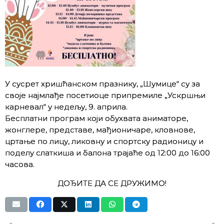
У сусрет хришћанском празнику, „Шумице“ су за
своје најмлађе посетиоце припремиле „Ускршњи
карневал“ у недељу, 9. априла.
Бесплатни програм који обухвата аниматоре,
жонглере, представе, мађионичаре, кловнове,
цртање по лицу, ликовну и спортску радионицу и
поделу слаткиша и балона трајаће од 12:00 до 16:00
часова.
ДОЂИТЕ ДА СЕ ДРУЖИМО!