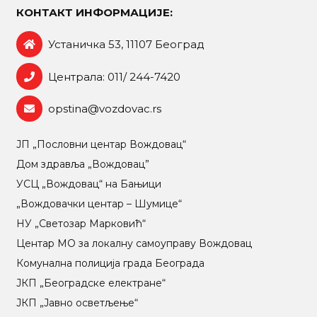
КОНТАКТ ИНФОРМАЦИЈЕ:
Устаничка 53, 11107 Београд
Централа: 011/ 244-7420
opstina@vozdovac.rs
ЈП „Пословни центар Вождовац“
Дом здравља „Вождовац”
УСЦ „Вождовац“ на Бањици
„Вождовачки центар – Шумице“
НУ „Светозар Марковић“
Центар МO за локалну самоуправу Вождовац
Комунална полиција града Београда
ЈКП „Београдске електране“
ЈКП „Јавно осветљење“