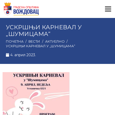
УСКРШЊИ КАРНЕВАЛ У
„ШУМИЦАМА“
ПОЧЕТНА
/
ВЕСТИ
/
АКТУЕЛНО
/
УСКРШЊИ КАРНЕВАЛ У „ШУМИЦАМА“
4. април 2023.