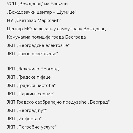
УСЦ „Вождовац“ на Бањици
„Вождовачки центар – Шумице“
НУ „Светозар Марковић“
Центар МO за локалну самоуправу Вождовац
Комунална полиција града Београда
ЈКП „Београдске електране“
ЈКП „Јавно осветљење“
ЈКП „Зеленило Београд“
ЈКП „Градске пијаце“
ЈКП „Градска чистоћа“
ЈКП „Паркинг сервис“
ЈКП Градско саобраћајно предузеће „Београд“
ЈКП „Београд пут“
ЈКП „Инфостан“
ЈКП „Погребне услуге“