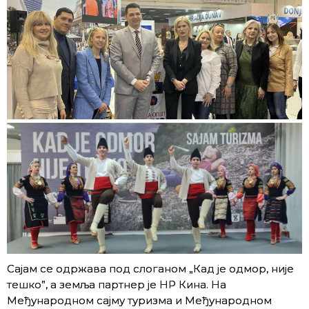
Сајам се одржава под слоганом „Кад је одмор, није
тешко”, а земља партнер је НР Кина. На
Међународном сајму туризма и Међународном