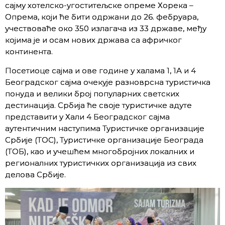
сајму хотелско-угоститељске опреме Хорека –
Опрема, који ће бити одржани до 26. фебруара,
учествоваће око 350 излагача из 33 државе, међу
којима је и осам нових држава са афричког
континента.
Посетиоце сајма и ове године у халама 1, 1А и 4
Београдског сајма очекује разноврсна туристичка
понуда и велики број популарних светских
дестинација. Србија ће своје туристичке адуте
представити у Хали 4 Београдског сајма
аутентичним наступима Туристичке организације
Србије (ТОС), Туристичке организације Београда
(ТОБ), као и учешћем многобројних локалних и
регионалних туристичких организација из свих
делова Србије.