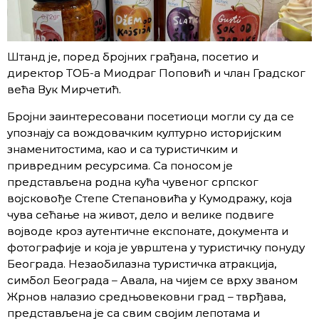
Штанд је, поред бројних грађана, посетио и
директор ТОБ-а Миодраг Поповић и члан Градског
већа Вук Мирчетић.
Бројни заинтересовани посетиоци могли су да се
упознају са вождовачким културно историјским
знаменитостима, као и са туристичким и
привредним ресурсима. Са поносом је
представљена родна кућа чувеног српског
војсковође Степе Степановића у Кумодражу, која
чува сећање на живот, дело и велике подвиге
војводе кроз аутентичне експонате, документа и
фотографије и која је уврштена у туристичку понуду
Београда. Незаобилазна туристичка атракција,
симбол Београда – Авала, на чијем се врху званом
Жрнов налазио средњовековни град – тврђава,
представљена је са свим својим лепотама и