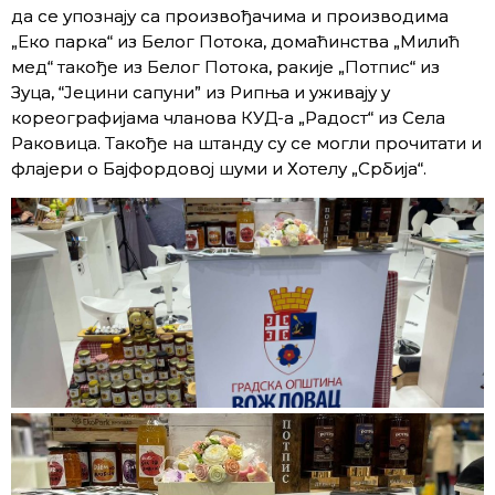
да се упознају са произвођачима и производима
„Еко парка“ из Белог Потока, домаћинства „Милић
мед“ такође из Белог Потока, ракије „Потпис“ из
Зуца, “Јецини сапуни” из Рипња и уживају у
кореографијама чланова КУД-а „Радост“ из Села
Раковица. Такође на штанду су се могли прочитати и
флајери о Бајфордовој шуми и Хотелу „Србија“.