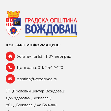
КОНТАКТ ИНФОРМАЦИЈЕ:
Устаничка 53, 11107 Београд
Централа: 011/ 244-7420
opstina@vozdovac.rs
ЈП „Пословни центар Вождовац“
Дом здравља „Вождовац”
УСЦ „Вождовац“ на Бањици