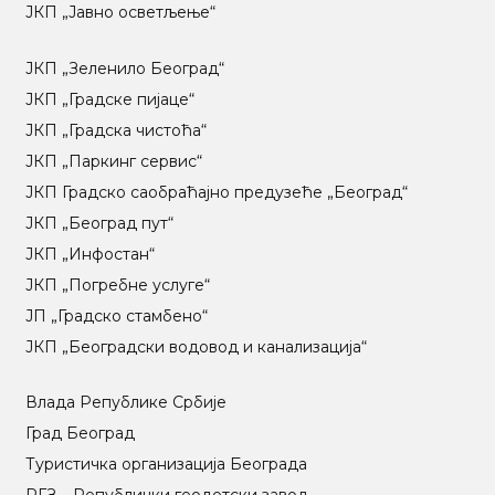
ЈКП „Јавно осветљење“
ЈКП „Зеленило Београд“
ЈКП „Градске пијаце“
ЈКП „Градска чистоћа“
ЈКП „Паркинг сервис“
ЈКП Градско саобраћајно предузеће „Београд“
ЈКП „Београд пут“
ЈКП „Инфостан“
ЈКП „Погребне услуге“
ЈП „Градско стамбено“
ЈКП „Београдски водовод и канализација“
Влада Републике Србије
Град Београд
Туристичка организација Београда