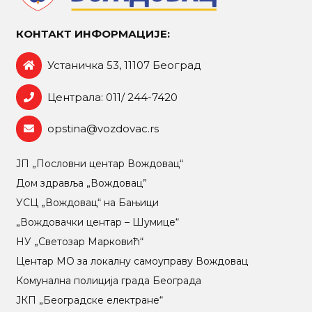
КОНТАКТ ИНФОРМАЦИЈЕ:
Устаничка 53, 11107 Београд
Централа: 011/ 244-7420
opstina@vozdovac.rs
ЈП „Пословни центар Вождовац“
Дом здравља „Вождовац”
УСЦ „Вождовац“ на Бањици
„Вождовачки центар – Шумице“
НУ „Светозар Марковић“
Центар МO за локалну самоуправу Вождовац
Комунална полиција града Београда
ЈКП „Београдске електране“