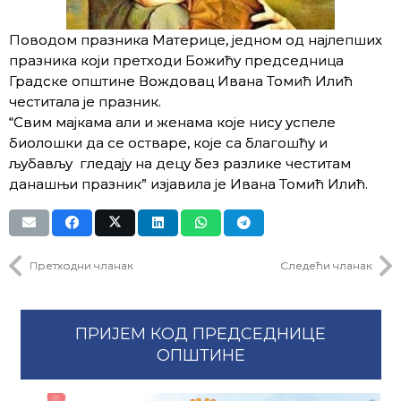
Поводом празника Материце, једном од најлепших
празника који претходи Божићу председница
Градске општине Вождовац Ивана Томић Илић
честитала је празник.
“Свим мајкама али и женама које нису успеле
биолошки да се остваре, које са благошћу и
љубављу гледају на децу без разлике честитам
данашњи празник” изјавила је Ивана Томић Илић.
Претходни чланак
Следећи чланак
ПРИЈЕМ КОД ПРЕДСЕДНИЦЕ
ОПШТИНЕ