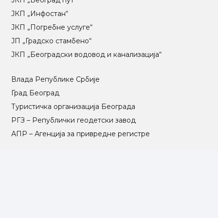
ЈКП „Београд пут“
ЈКП „Инфостан“
ЈКП „Погребне услуге“
ЈП „Градско стамбено“
ЈКП „Београдски водовод и канализација“
Влада Републике Србије
Град Београд
Туристичка организација Београда
РГЗ – Републички геодетски завод
АПР – Агенција за привредне регистре