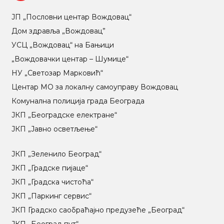
ЈП „Пословни центар Вождовац“
Дом здравља „Вождовац”
УСЦ „Вождовац“ на Бањици
„Вождовачки центар – Шумице“
НУ „Светозар Марковић“
Центар МO за локалну самоуправу Вождовац
Комунална полиција града Београда
ЈКП „Београдске електране“
ЈКП „Јавно осветљење“
ЈКП „Зеленило Београд“
ЈКП „Градске пијаце“
ЈКП „Градска чистоћа“
ЈКП „Паркинг сервис“
ЈКП Градско саобраћајно предузеће „Београд“