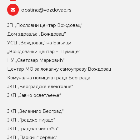
opstina@vozdovac.rs
ЈП „Пословни центар Вождовац“
Дом здравља „Вождовац”
УСЦ „Вождовац“ на Бањици
„Вождовачки центар – Шумице“
НУ „Светозар Марковић“
Центар МO за локалну самоуправу Вождовац
Комунална полиција града Београда
ЈКП „Београдске електране“
ЈКП „Јавно осветљење“
ЈКП „Зеленило Београд“
ЈКП „Градске пијаце“
ЈКП „Градска чистоћа“
ЈКП „Паркинг сервис“