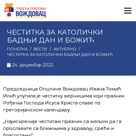
ЧЕСТИТКА ЗА КАТОЛИЧКИ
БАДЊИ ДАН И БОЖИЋ
ПОЧЕТНА
/
ВЕСТИ
/
АКТУЕЛНО
/
ЧЕСТИТКА ЗА КАТОЛИЧКИ БАДЊИ ДАН И БОЖИЋ
24. децембар 2022.
Председница Општине Вождовац Ивана Томић
Илић упутила је честитку верницима који празник
Рођења Господа Исуса Христа славе по
грегоријанском календару.
„Најискреније честитам празник са жељом да га
прославите са ближњима у здрављу, срећи и
благостању“.