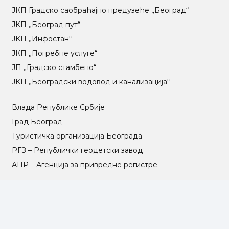
ЈКП Градско саобраћајно предузеће „Београд“
ЈКП „Београд пут“
ЈКП „Инфостан“
ЈКП „Погребне услуге“
ЈП „Градско стамбено“
ЈКП „Београдски водовод и канализација“
Влада Републике Србије
Град Београд
Туристичка организација Београда
РГЗ – Републички геодетски завод
АПР – Агенција за привредне регистре