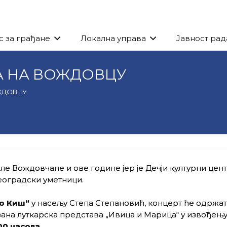
с за грађане
Локална управа
Јавност рад
А НА ВОЖДОВЦУ
ЖДОВЦУ
 Вождовчане и ове године јер је Дечји културни цен
еоградски уметници.
ло Киш“
у насељу Степа Степановић, концерт ће одржа
зана луткарска представа „Ивица и Марица“ у извођењ
00 часова