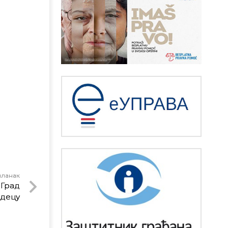
чланак
 Град
 децу