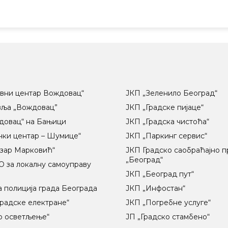
вни центар Вождовац“
ЈКП „Зеленило Београд“
вља „Вождовац”
ЈКП „Градске пијаце“
довац“ на Бањици
ЈКП „Градска чистоћа“
чки центар – Шумице“
ЈКП „Паркинг сервис“
озар Марковић“
ЈКП Градско саобраћајно 
„Београд“
 за локалну самоуправу
ц
ЈКП „Београд пут“
 полиција града Београда
ЈКП „Инфостан“
радске електране“
ЈКП „Погребне услуге“
о осветљење“
ЈП „Градско стамбено“