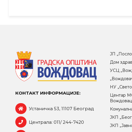
ЈП „Посло
Дом здра
УСЦ „Вож
„Вождова
НУ „Свет
КОНТАКТ ИНФОРМАЦИЈЕ:
Центар МO
Вождова
Устаничка 53, 11107 Београд
Комунална
ЈКП „Беог
Централа: 011/ 244-7420
ЈКП „Јавн