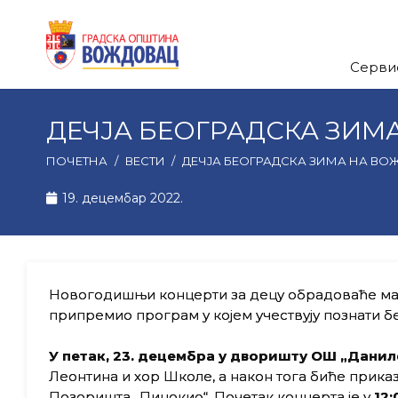
Серви
ДЕЧЈА БЕОГРАДСКА ЗИМ
ПОЧЕТНА
/
ВЕСТИ
/
ДЕЧЈА БЕОГРАДСКА ЗИМА НА ВО
19. децембар 2022.
Новогодишњи концерти за децу обрадоваће мале
припремио програм у којем учествују познати б
У петак, 23. децембра у дворишту ОШ „Дани
Леонтина и хор Школе, а након тога биће прика
Позоришта „Пинокио“. Почетак концерта је у
12: