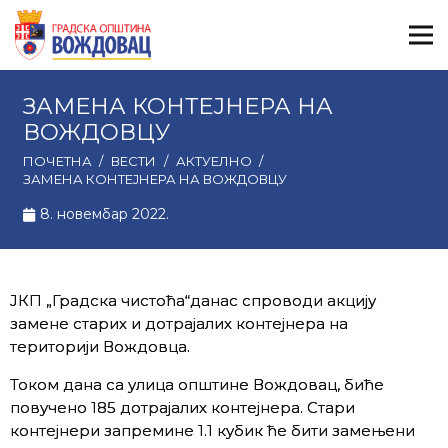
ЗАМЕНА КОНТЕЈНЕРА НА
ВОЖДОВЦУ
ПОЧЕТНА
/
ВЕСТИ
/
АКТУЕЛНО
/
ЗАМЕНА КОНТЕЈНЕРА НА ВОЖДОВЦУ
8. новембар 2022.
ЈКП „Градска чистоћа“данас спроводи акцију
замене старих и дотрајалих контејнера на
територији Вождовца.
Током дана са улица општине Вождовац, биће
повучено 185 дотрајалих контејнера. Стари
контејнери запремине 1.1 кубик ће бити замењени