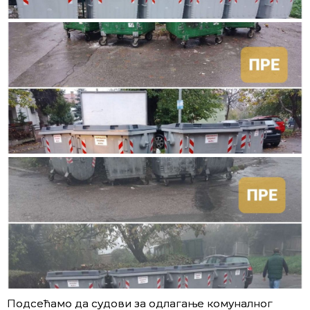
Подсећамо да судови за одлагање комуналног