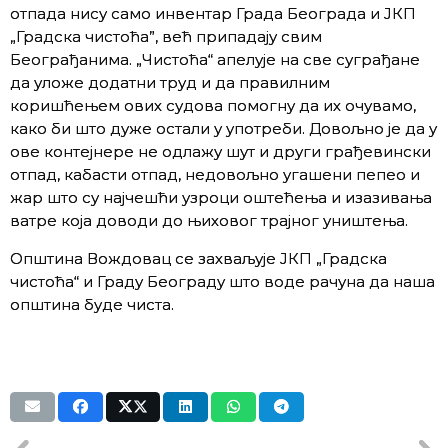
отпада нису само инвентар Града Београда и ЈКП
„Градска чистоћа”, већ припадају свим
Београђанима. „Чистоћа“ апелује на све суграђане
да уложе додатни труд и да правилним
коришћењем ових судова помогну да их очувамо,
како би што дуже остали у употреби. Довољно је да у
ове контејнере не одлажу шут и други грађевински
отпад, кабасти отпад, недовољно угашени пепео и
жар што су најчешћи узроци оштећења и изазивања
ватре која доводи до њиховог трајног уништења.
Општина Вождовац се захваљује ЈКП „Градска
чистоћа“ и Граду Београду што воде рачуна да наша
општина буде чиста.