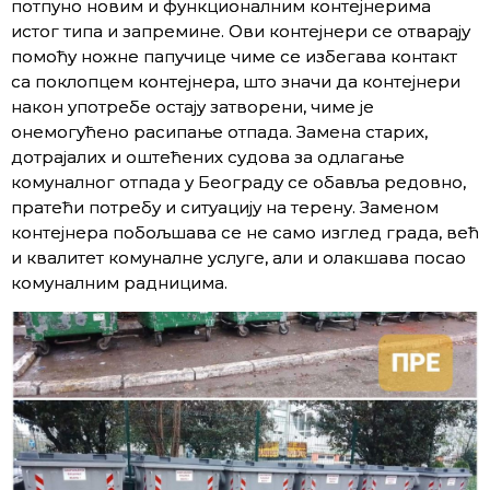
потпуно новим и функционалним контејнерима
истог типа и запремине. Ови контејнери се отварају
помоћу ножне папучице чиме се избегава контакт
са поклопцем контејнера, што значи да контејнери
након употребе остају затворени, чиме је
онемогућено расипање отпада. Замена старих,
дотрајалих и оштећених судова за одлагање
комуналног отпада у Београду се обавља редовно,
пратећи потребу и ситуацију на терену. Заменом
контејнера побољшава се не само изглед града, већ
и квалитет комуналне услуге, али и олакшава посао
комуналним радницима.