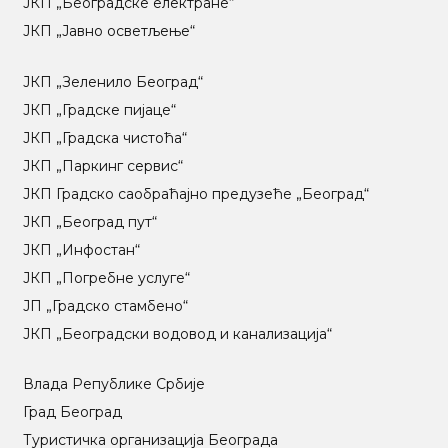
ЈКП „Београдске електране“
ЈКП „Јавно осветљење“
ЈКП „Зеленило Београд“
ЈКП „Градске пијаце“
ЈКП „Градска чистоћа“
ЈКП „Паркинг сервис“
ЈКП Градско саобраћајно предузеће „Београд“
ЈКП „Београд пут“
ЈКП „Инфостан“
ЈКП „Погребне услуге“
ЈП „Градско стамбено“
ЈКП „Београдски водовод и канализација“
Влада Републике Србије
Град Београд
Туристичка организација Београда