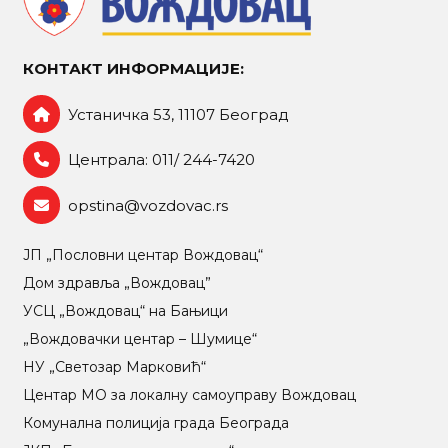
КОНТАКТ ИНФОРМАЦИЈЕ:
Устаничка 53, 11107 Београд
Централа: 011/ 244-7420
opstina@vozdovac.rs
ЈП „Пословни центар Вождовац“
Дом здравља „Вождовац”
УСЦ „Вождовац“ на Бањици
„Вождовачки центар – Шумице“
НУ „Светозар Марковић“
Центар МO за локалну самоуправу Вождовац
Комунална полиција града Београда