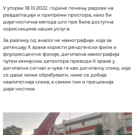
У уторак 18.10.2022. године почињу радови на
реадаптацији и припреми простора, како би
дијагностичка метода што пре била доступна
корисницима наших услуга.
За разлику од аналогне мамографије, која за
детекцију X зрака користи рендгенски филм и
флуоресцентне фолије, дигитална мамографија
путем хемијских детектора преводи X зраке у
дигитални сигнал и чува га као дигиталну слику, која
се даље може обрађивати, чиме се добија
квалитетнија слика, а самим тим и прецизнија
дијагностика.