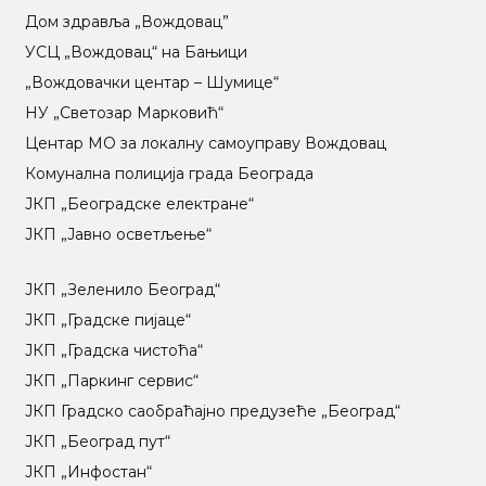
Дом здравља „Вождовац”
УСЦ „Вождовац“ на Бањици
„Вождовачки центар – Шумице“
НУ „Светозар Марковић“
Центар МO за локалну самоуправу Вождовац
Комунална полиција града Београда
ЈКП „Београдске електране“
ЈКП „Јавно осветљење“
ЈКП „Зеленило Београд“
ЈКП „Градске пијаце“
ЈКП „Градска чистоћа“
ЈКП „Паркинг сервис“
ЈКП Градско саобраћајно предузеће „Београд“
ЈКП „Београд пут“
ЈКП „Инфостан“