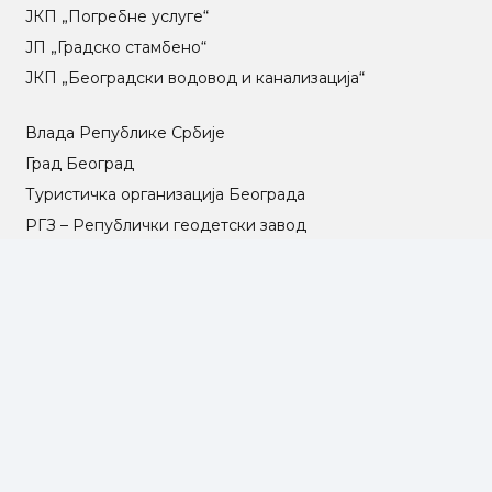
ЈКП „Погребне услуге“
ЈП „Градско стамбено“
ЈКП „Београдски водовод и канализација“
Влада Републике Србије
Град Београд
Туристичка организација Београда
РГЗ – Републички геодетски завод
АПР – Агенција за привредне регистре