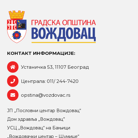
КОНТАКТ ИНФОРМАЦИЈЕ:
Устаничка 53, 11107 Београд
Централа: 011/ 244-7420
opstina@vozdovac.rs
ЈП „Пословни центар Вождовац“
Дом здравља „Вождовац”
УСЦ „Вождовац“ на Бањици
„Вождовачки центар – Шумице“