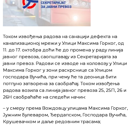
Током извођења радова на санацији дефекта на
канализационој мрежи у Улици Максима Горког, од
11. до 17. октобра доћи ће до промена у раду линија
јавног превоза, саопштавају из Секретаријата за
јавни превоз. Радови се изводе на коловозу у Улици
Максима Горког у зони раскрснице са Улицом
господара Вучића, при чему ће та деоница бити
потпуно затворена за саобраћај. Током извођења
радова возила са линија јавног превоза 25, 25П, 26 и
26Н саобраћаће на следећи начин:
– у смеру према Вождовцу улицама Максима Горког,
Јужним булеваром, Ђердапском, Господара Вучића,
Крушевачком и даље редовним трасама;