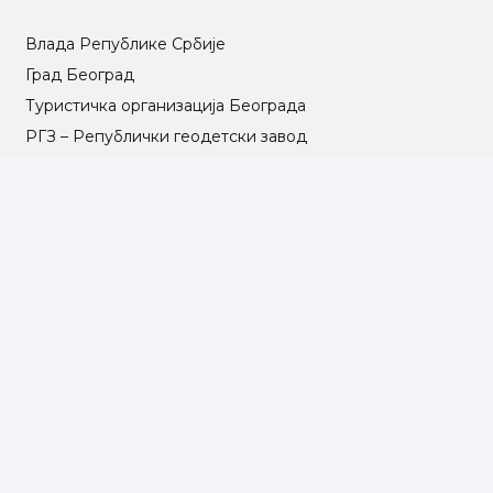
Влада Републике Србије
Град Београд
Туристичка организација Београда
РГЗ – Републички геодетски завод
АПР – Агенција за привредне регистре