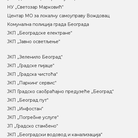
НУ „Светозар Марковић“
Центар МO за локалну самоуправу Вождовац
Комунална полиција града Београда
ЈКП „Београдске електране“
ЈКП „Јавно осветљење“
ЈКП „Зеленило Београд“
ЈКП „Градске пијаце“
ЈКП „Градска чистоћа“
ЈКП „Паркинг сервис“
ЈКП Градско саобраћајно предузеће „Београд“
ЈКП „Београд пут“
ЈКП „Инфостан“
ЈКП „Погребне услуге“
ЈП „Градско стамбено“
ЈКП „Београдски водовод и канализација“