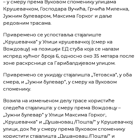
– у смеру према Вуковом споменику улицама
Крушевачком, Господара Вучића, Грчића Миленка,
Јужним булеваром, Максима Горког и даље
редовним трасама.
Привремено се успоставља стајалиштe
„Крушевачка” у Улици крушевачкој (смер ка
Вождовцу) на позицији ЕД стуба која се налази
испред кућног броја 6, односно око 35 метара после
зоне раскрснице са Гарибалдијевом улицом.
Привремено се укидају стајалишта „Тетовска”, у оба
смера, и „Јужни булевар”, у смеру ка Вуковом
споменику.
Возила на измењеном делу трасе користиће
следећа стајалишта: у смеру према Вождовцу –
„Јужни булевар” у Улици Максима Горког,
„Крушевачка” и „Душановац /Пошта/” у Крушевачкој
улици, док ће у смеру према Вуковом споменику
користити стајалишта „Душановац /Пошта/” и