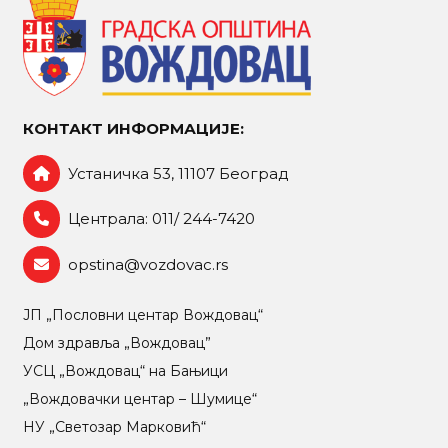
КОНТАКТ ИНФОРМАЦИЈЕ:
Устаничка 53, 11107 Београд
Централа: 011/ 244-7420
opstina@vozdovac.rs
ЈП „Пословни центар Вождовац“
Дом здравља „Вождовац”
УСЦ „Вождовац“ на Бањици
„Вождовачки центар – Шумице“
НУ „Светозар Марковић“