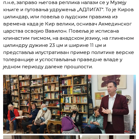
п.н.е, заправо његова реплика налази се у Музеју
књиге и путовања удружења „АДЛИГАТ“. То је Киров
цилиндар, или повеља о људским правима из
времена када је Кир велики, оснивач Ахмединског
царства освојио Вавилон. Повеља је исписана
клинастим писмом, на акадском језику, на глиненом
цилиндру дужине 23 цм и ширине 11 цм и
представља илустративан пример политике верске
толеранције и успостављања праведне владе у
једном периоду далеке прошлости.