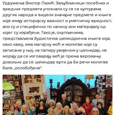
Удружења Виктор Лазић. Заљубљеници посебних и
вредних предмета упознали су се са културама
других народа и видели значајне предмете и књиге
којe имају историјску важност и уметничку вредност,
али су и специфични по начину или материјалу од
којег су израђени. Тако је, окупљенима,
представљена будистичка цилиндрична књига која,
како кажу, има магијску моћ и молитве које су
записане у њој, на папиру увијеном у цилнидар, не
морају да се изговарају већ је према веровању
довољно да се цилиндар врти да би речи молитве
биле „ослобођене“.