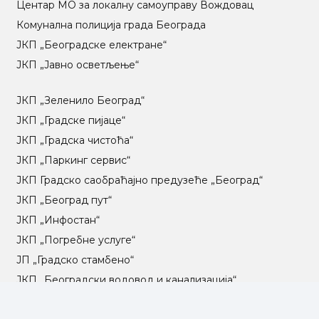
Центар МO за локалну самоуправу Вождовац
Комунална полиција града Београда
ЈКП „Београдске електране“
ЈКП „Јавно осветљење“
ЈКП „Зеленило Београд“
ЈКП „Градске пијаце“
ЈКП „Градска чистоћа“
ЈКП „Паркинг сервис“
ЈКП Градско саобраћајно предузеће „Београд“
ЈКП „Београд пут“
ЈКП „Инфостан“
ЈКП „Погребне услуге“
ЈП „Градско стамбено“
ЈКП „Београдски водовод и канализација“
Влада Републике Србије