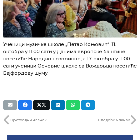
Ученици музичке школе „Петар Коњовић“ 11.
октобра у 11:00 сати у Данима европске баштине
посетиће Народно позориште, а 17. октобра у 11:00
сати ученици Основне школе са Вождовца посетиће
Бајфордову шуму.
Претходни чланак
Следећи чланак