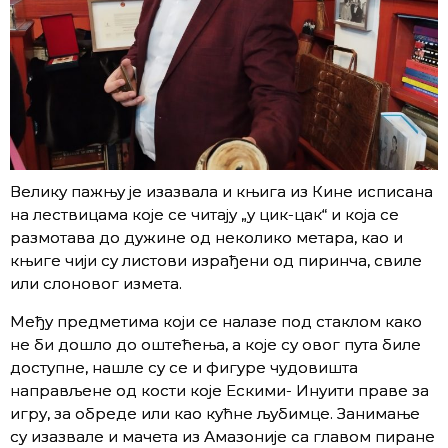
Велику пажњу је изазвала и књига из Кине исписана
на лествицама које се читају „у цик-цак“ и која се
размотава до дужине од неколико метара, као и
књиге чији су листови израђени од пиринча, свиле
или слоновог измета.
Међу предметима који се налазе под стаклом како
не би дошло до оштећења, а које су овог пута биле
доступне, нашле су се и фигуре чудовишта
направљене од кости које Ескими- Инуити праве за
игру, за обреде или као кућне љубимце. Занимање
су изазвале и мачета из Амазоније са главом пиране