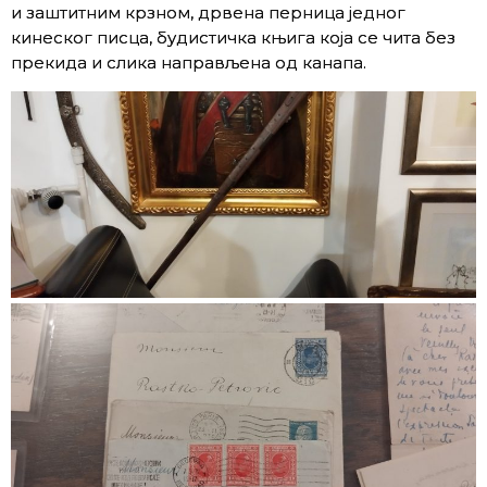
и заштитним крзном, дрвена перница једног
кинеског писца, будистичка књига која се чита без
прекида и слика направљена од канапа.