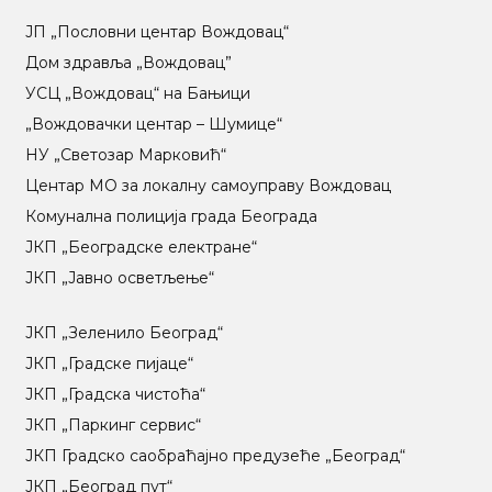
ЈП „Пословни центар Вождовац“
Дом здравља „Вождовац”
УСЦ „Вождовац“ на Бањици
„Вождовачки центар – Шумице“
НУ „Светозар Марковић“
Центар МO за локалну самоуправу Вождовац
Комунална полиција града Београда
ЈКП „Београдске електране“
ЈКП „Јавно осветљење“
ЈКП „Зеленило Београд“
ЈКП „Градске пијаце“
ЈКП „Градска чистоћа“
ЈКП „Паркинг сервис“
ЈКП Градско саобраћајно предузеће „Београд“
ЈКП „Београд пут“