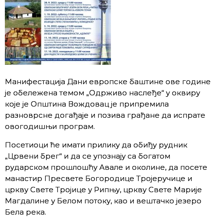
Манифестација Дани европске баштине ове године
је обележена темом „Одрживо наслеђе“ у оквиру
које је Општина Вождовац је припремила
разноврсне догађаје и позива грађане да испрате
овогодишњи програм.
Посетиоци ће имати прилику да обиђу рудник
„Црвени брег“ и да се упознају са богатом
рударском прошлошћу Авале и околине, да посете
манастир Пресвете Богородице Тројеручице и
цркву Свете Тројице у Рипњу, цркву Свете Марије
Магдалине у Белом потоку, као и вештачко језеро
Бела река.