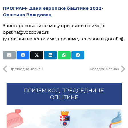
ПРОГРАМ- Дани европске баштине 2022-
Општина Вождовац
Заинтересовани се могу пријавити на имејл:
opstina@vozdovac.rs.
(у пријави навести име, презиме, телефон и догађај).
Претходни чланак
Следећи чланак
ПРИЈЕМ КОД ПРЕДСЕДНИЦЕ
ОПШТИНЕ