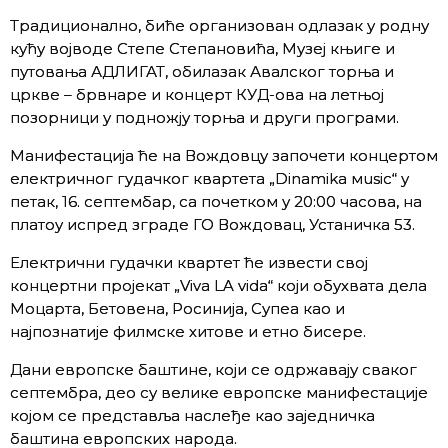
Традиционално, биће организован одлазак у родну
кућу војводе Степе Степановића, Музеј књиге и
путовања АДЛИГАТ, обилазак Авалског торња и
цркве – брвнаре и концерт КУД-ова на летњој
позорници у подножју торња и други програми.
Манифестација ће на Вождовцу започети концертом
електричног гудачког квартета „Dinamika мusic“ у
петак, 16. септембар, са почетком у 20:00 часова, на
платоу испред зграде ГО Вождовац, Устаничка 53.
Електрични гудачки квартет ће извести свој
концертни пројекат „Viva LA vida“ који обухвата дела
Моцарта, Бетовена, Росинија, Супеа као и
најпознатије филмске хитове и етно бисере.
Дани европске баштине, који се одржавају сваког
септембра, део су велике европске манифестације
којом се представља наслеђе као заједничка
баштина европских народа.