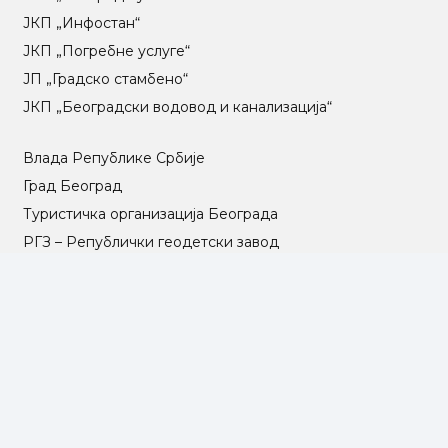
ЈКП „Инфостан“
ЈКП „Погребне услуге“
ЈП „Градско стамбено“
ЈКП „Београдски водовод и канализација“
Влада Републике Србије
Град Београд
Туристичка организација Београда
РГЗ – Републички геодетски завод
АПР – Агенција за привредне регистре