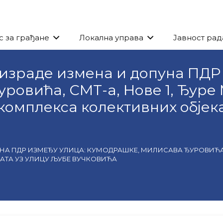
с за грађане
Локална управа
Јавност рад
 израде измена и допуна ПДР
ровића, СМТ-а, Нове 1, Ђуре
комплекса колективних објек
 ПДР ИЗМЕЂУ УЛИЦА: КУМОДРАШКЕ, МИЛИСАВА ЂУРОВИЋА, СМ
АТА УЗ УЛИЦУ ЉУБЕ ВУЧКОВИЋА