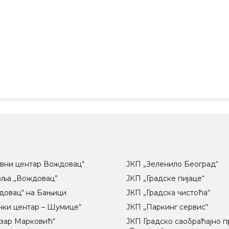
вни центар Вождовац“
ЈКП „Зеленило Београд“
вља „Вождовац”
ЈКП „Градске пијаце“
довац“ на Бањици
ЈКП „Градска чистоћа“
чки центар – Шумице“
ЈКП „Паркинг сервис“
озар Марковић“
ЈКП Градско саобраћајно 