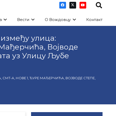
а
Вести
О Вождовцу
Контакт
 између улица:
 Мађерчића, Војводе
ата уз Улицу Љубе
Т-А, НОВЕ 1, ЂУРЕ МАЂЕРЧИЋА, ВОЈВОДЕ СТЕПЕ,