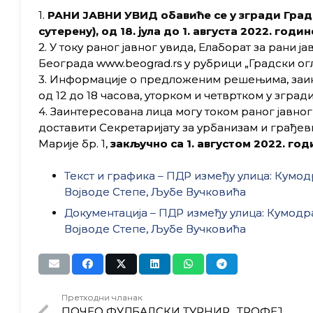
1.
РАНИ ЈАВНИ УВИД обавиће се у згради Градск
сутерену), од 18. јула до 1. августа 2022. годи
2. У току раног јавног увида, Елаборат за рани 
Београда www.beograd.rs у рубрици „Градски огл
3. Информације о предложеним решењима, заи
од 12 до 18 часова, уторком и четвртком у зград
4. Заинтересована лица могу током раног јавн
доставити Секретаријату за урбанизам и грађе
Марије бр. 1,
закључно са 1. августом 2022. год
Текст и графика – ПДР између улица: Кумо
Војводе Степе, Љубе Вучковићa
Документација – ПДР између улица: Кумодр
Војводе Степе, Љубе Вучковићa
Претходни чланак
ПОЧЕО ФУДБАЛСКИ ТУРНИР „ТРОФЕЈ