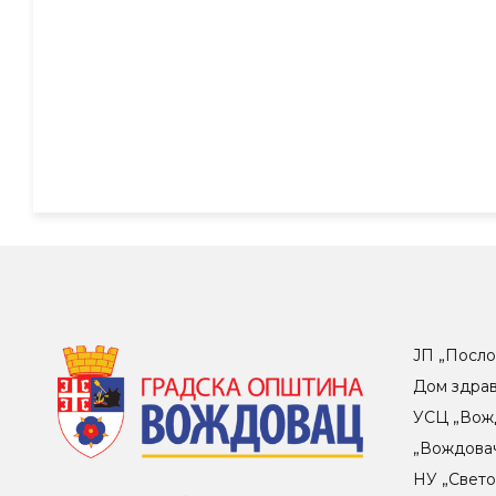
ЈП „Посло
Дом здра
УСЦ „Вож
„Вождова
НУ „Свет