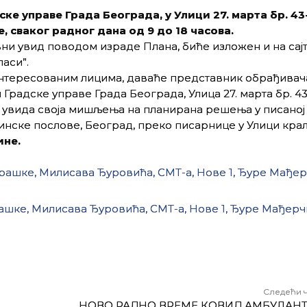
е управе Града Београда, у Улици 27. марта бр. 43-
не, сваког радног дана од 9 до 18 часова.
јавни увид поводом израде Плана, биће изложен и на сај
аси”.
нтересованим лицима, даваће представник обрађивач
и Градске управе Града Београда, Улица 27. марта бр. 43
ог увида своја мишљења на планирана решења у писано
винске послове, Београд, преко писарнице у Улици кр
ине.
драшке, Милисава Ђуровића, СМТ-а, Нове 1, Ђуре Мађер
ашке, Милисава Ђуровића, СМТ-а, Нове 1, Ђуре Мађерч
Следећи 
НОВО РАДНО ВРЕМЕ КОВИД АМБУЛАНТ