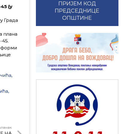
ПРИЈЕМ КОД
45 (у
ПРЕДСЕДНИЦЕ
ОПШТИНЕ
ту Града
а плана
-45.
ј форми
аљице
чића,
ића,
чланак
Е НА