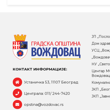
ЈП „Посло
Дом здра
УСЦ „Вож
„Вождова
НУ „Свет
КОНТАКТ ИНФОРМАЦИЈЕ:
Центар МO
Вождова
Устаничка 53, 11107 Београд
Комунална
ЈКП „Беог
Централа: 011/ 244-7420
ЈКП „Јавн
opstina@vozdovac.rs