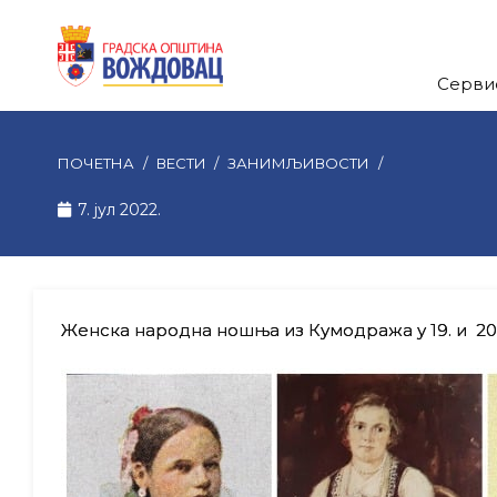
Серви
ПОЧЕТНА
/
ВЕСТИ
/
ЗАНИМЉИВОСТИ
/
7. јул 2022.
Женска народна ношња из Кумодража у 19. и 20.