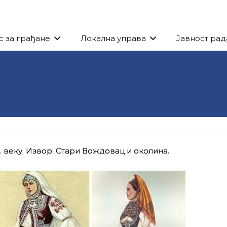
с за грађане
Локална управа
Јавност рад
 веку. Извор: Стари Вождовац и околина.