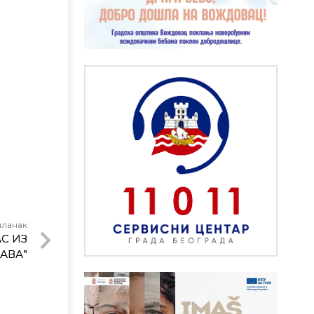
чланак
С ИЗ
АВА”