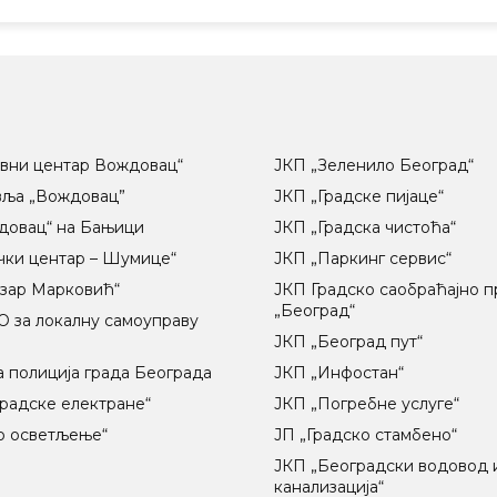
вни центар Вождовац“
ЈКП „Зеленило Београд“
вља „Вождовац”
ЈКП „Градске пијаце“
довац“ на Бањици
ЈКП „Градска чистоћа“
чки центар – Шумице“
ЈКП „Паркинг сервис“
озар Марковић“
ЈКП Градско саобраћајно 
„Београд“
 за локалну самоуправу
ц
ЈКП „Београд пут“
 полиција града Београда
ЈКП „Инфостан“
радске електране“
ЈКП „Погребне услуге“
о осветљење“
ЈП „Градско стамбено“
ЈКП „Београдски водовод 
канализација“