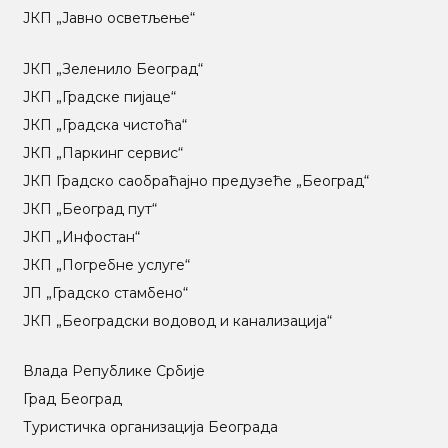
ЈКП „Јавно осветљење“
ЈКП „Зеленило Београд“
ЈКП „Градске пијаце“
ЈКП „Градска чистоћа“
ЈКП „Паркинг сервис“
ЈКП Градско саобраћајно предузеће „Београд“
ЈКП „Београд пут“
ЈКП „Инфостан“
ЈКП „Погребне услуге“
ЈП „Градско стамбено“
ЈКП „Београдски водовод и канализација“
Влада Републике Србије
Град Београд
Туристичка организација Београда