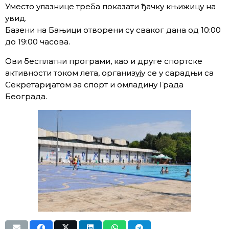
Уместо улазнице треба показати ђачку књижицу на
увид.
Базени на Бањици отворени су сваког дана од 10:00
до 19:00 часова.
Ови бесплатни програми, као и друге спортске
активности током лета, организују се у сарадњи са
Секретаријатом за спорт и омладину Града
Београда.