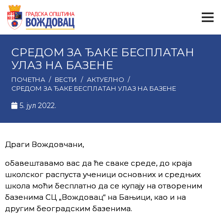
СРЕДОМ ЗА ЂАКЕ БЕСПЛАТАН
УЛАЗ НА БАЗЕНЕ
ПОЧЕТНА
/
ВЕСТИ
/
АКТУЕЛНО
/
СРЕДОМ ЗА ЂАКЕ БЕСПЛАТАН УЛАЗ НА БАЗЕНЕ
5. јул 2022.
Драги Вождовчани,
обавештавамо вас да ће сваке среде, до краја
школског распуста ученици основних и средњих
школа моћи бесплатно да се купају на отвореним
базенима СЦ „Вождовац“ на Бањици, као и на
другим београдским базенима.