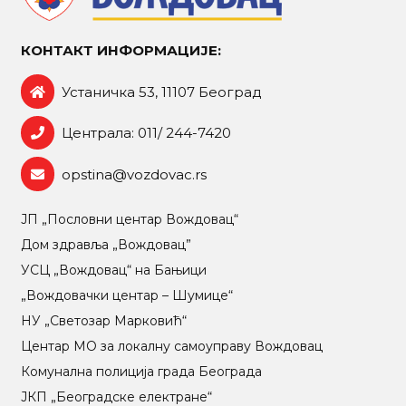
КОНТАКТ ИНФОРМАЦИЈЕ:
Устаничка 53, 11107 Београд
Централа: 011/ 244-7420
opstina@vozdovac.rs
ЈП „Пословни центар Вождовац“
Дом здравља „Вождовац”
УСЦ „Вождовац“ на Бањици
„Вождовачки центар – Шумице“
НУ „Светозар Марковић“
Центар МO за локалну самоуправу Вождовац
Комунална полиција града Београда
ЈКП „Београдске електране“