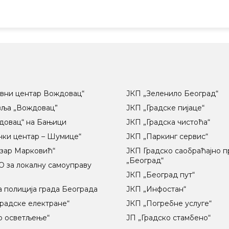
вни центар Вождовац“
ЈКП „Зеленило Београд“
вља „Вождовац”
ЈКП „Градске пијаце“
довац“ на Бањици
ЈКП „Градска чистоћа“
чки центар – Шумице“
ЈКП „Паркинг сервис“
озар Марковић“
ЈКП Градско саобраћајно 
„Београд“
 за локалну самоуправу
ц
ЈКП „Београд пут“
 полиција града Београда
ЈКП „Инфостан“
радске електране“
ЈКП „Погребне услуге“
о осветљење“
ЈП „Градско стамбено“