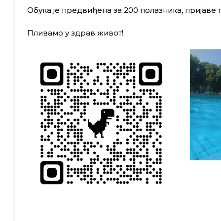
Обука је предвиђена за 200 полазника, пријаве т
Пливамо у здрав живот!