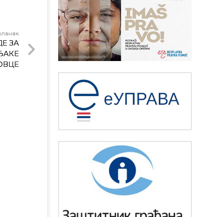
чланак
Е ЗА
ЂАКЕ
ОВЦE