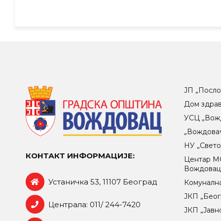
ЈП „Посло
Дом здра
УСЦ „Вож
„Вождова
НУ „Свет
КОНТАКТ ИНФОРМАЦИЈЕ:
Центар МO
Вождова
Устаничка 53, 11107 Београд
Комунална
ЈКП „Беог
Централа: 011/ 244-7420
ЈКП „Јавн