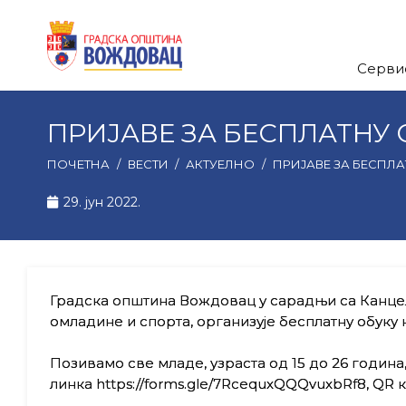
Серви
ПРИЈАВЕ ЗА БЕСПЛАТНУ
ПОЧЕТНА
/
ВЕСТИ
/
АКТУЕЛНО
/
ПРИЈАВЕ ЗА БЕСПЛ
29. јун 2022.
Градска општина Вождовац у сарадњи са Канце
омладине и спорта, организује бесплатну обуку
Позивамо све младе, узраста од 15 до 26 година
линка https://forms.gle/7RcequxQQQvuxbRf8, QR 