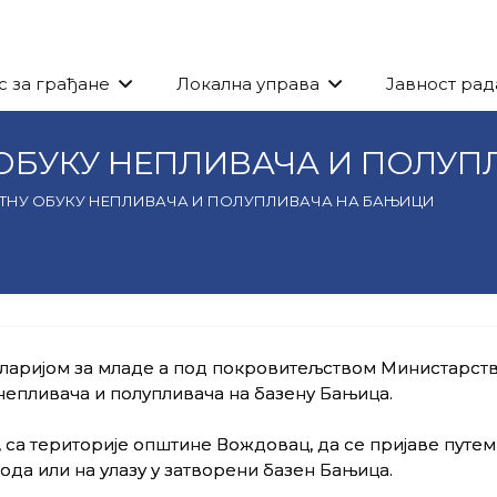
с за грађане
Локална управа
Јавност рад
 ОБУКУ НЕПЛИВАЧА И ПОЛУ
АТНУ ОБУКУ НЕПЛИВАЧА И ПОЛУПЛИВАЧА НА БАЊИЦИ
ларијом за младе а под покровитељством Министарст
 непливача и полупливача на базену Бањица.
, са територије општине Вождовац, да се пријаве путем
кода или на улазу у затворени базен Бањица.