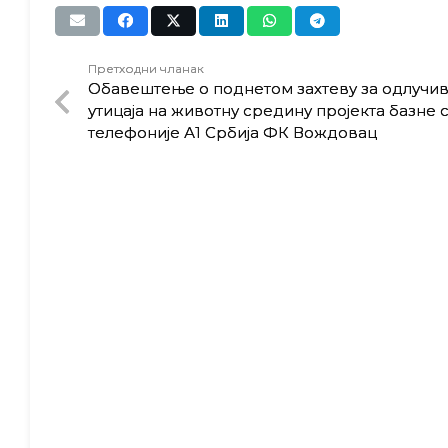
Претходни чланак
Обавештење о поднетом захтеву за одлучи
утицаја на животну средину пројекта базне
телефоније А1 Србија ФК Вождовац