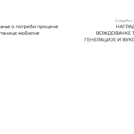
Следећи 
вање о потреби процене
НАГРАД
 станице мобилне
ВОЖДОВАЧКЕ 
ГЕНЕРАЦИЈЕ И ВУК