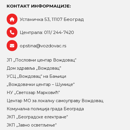
КОНТАКТ ИНФОРМАЦИЈЕ:
Устаничка 53, 11107 Београд
Централа: 011/ 244-7420
opstina@vozdovac.rs
ЈП „Пословни центар Вождовац“
Дом здравља „Вождовац”
УСЦ „Вождовац“ на Бањици
„Вождовачки центар – Шумице“
НУ „Светозар Марковић“
Центар МO за локалну самоуправу Вождовац
Комунална полиција града Београда
ЈКП „Београдске електране“
ЈКП „Јавно осветљење“