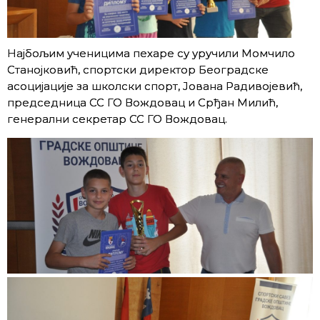
Најбољим ученицима пехаре су уручили Момчило
Станојковић, спортски директор Београдске
асоцијације за школски спорт, Јована Радивојевић,
председница СС ГО Вождовац и Срђан Милић,
генерални секретар СС ГО Вождовац.