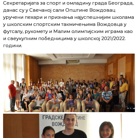
Секретаријата за спорт и омладину града Београда,
данас су у Свечаној сали Општине Вождовац
уручени пехари и признања најуспешнијим школама
у школским спортским такмичењима Вождовца у
футсалу, рукомету и Малим олимпијским играма као
и свеукупним победницима у школској 2021/2022.
години.