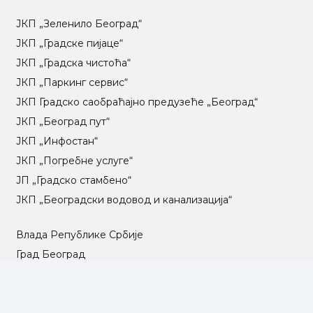
ЈКП „Зеленило Београд“
ЈКП „Градске пијаце“
ЈКП „Градска чистоћа“
ЈКП „Паркинг сервис“
ЈКП Градско саобраћајно предузеће „Београд“
ЈКП „Београд пут“
ЈКП „Инфостан“
ЈКП „Погребне услуге“
ЈП „Градско стамбено“
ЈКП „Београдски водовод и канализација“
Влада Републике Србије
Град Београд
Туристичка организација Београда
РГЗ – Републички геодетски завод