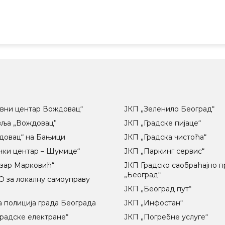
вни центар Вождовац“
ЈКП „Зеленило Београд“
вља „Вождовац”
ЈКП „Градске пијаце“
довац“ на Бањици
ЈКП „Градска чистоћа“
чки центар – Шумице“
ЈКП „Паркинг сервис“
озар Марковић“
ЈКП Градско саобраћајно 
„Београд“
 за локалну самоуправу
ц
ЈКП „Београд пут“
 полиција града Београда
ЈКП „Инфостан“
радске електране“
ЈКП „Погребне услуге“