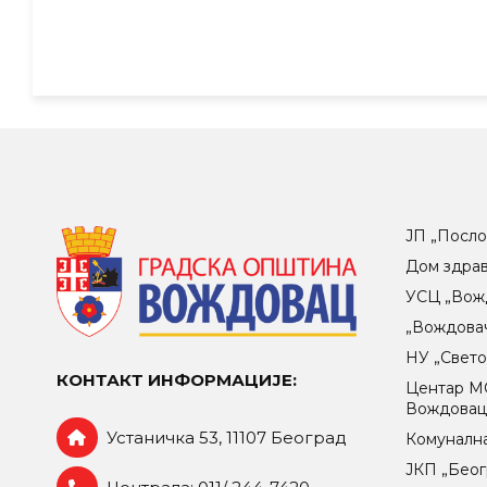
ЈП „Посло
Дом здра
УСЦ „Вож
„Вождова
НУ „Свет
КОНТАКТ ИНФОРМАЦИЈЕ:
Центар МO
Вождова
Устаничка 53, 11107 Београд
Комунална
ЈКП „Беог