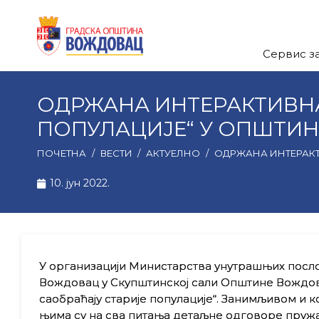
Сервис з
ОДРЖАНА ИНТЕРАКТИВНА
ПОПУЛАЦИЈЕ“ У ОПШТИ
ПОЧЕТНА
/
ВЕСТИ
/
АКТУЕЛНО
/
ОДРЖАНА ИНТЕРАКТ
10. јун 2022.
У организацији Министарства унутрашњих послов
Вождовац у Скупштинској сали Општине Вождов
саобраћају старије популације“. Занимљивом и 
њима су на сва питања детаљне одговоре пруж