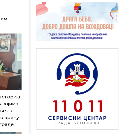
ким
тегорија
у којима
ве за
но крећу
граде.