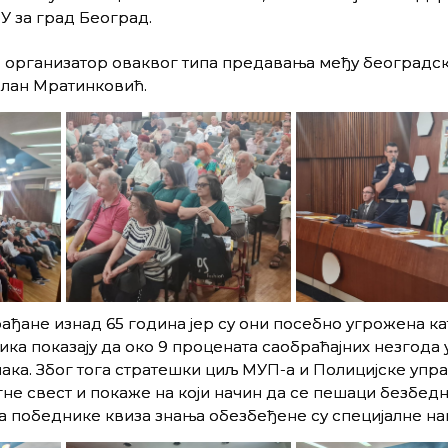
У за град Београд.
и организатор оваквог типа предавања међу београдс
илан Мратинковић.
ађане изнад 65 година јер су они посебно угрожена ка
тика показају да око 9 процената саобраћајних незгода 
ака. Због тога стратешки циљ МУП-а и Полицијске упра
не свест и покаже на који начин да се пешаци безбед
 за победнике квиза знања обезбеђене су специјалне на