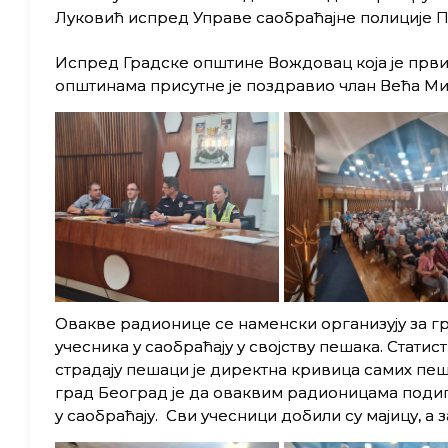
Луковић испред Управе саобраћајне полиције П
Испред Градске општине Вождовац која је прв
општинама присутне је поздравио члан Већа М
Овакве радионице се наменски организују за гр
учесника у саобраћају у својству пешака. Статис
страдају пешаци је директна кривица самих пеш
град Београд је да оваквим радионицама подиг
у саобраћају. Сви учесници добили су мајицу, а