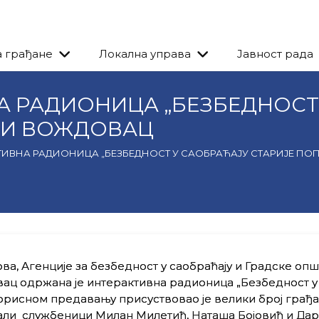
а грађане
Локална управа
Јавност рада
 РАДИОНИЦА „БЕЗБЕДНОСТ 
НИ ВОЖДОВАЦ
ИВНА РАДИОНИЦА „БЕЗБЕДНОСТ У САОБРАЋАЈУ СТАРИЈЕ ПО
а, Агенције за безбедност у саобраћају и Градске оп
ац одржана је интерактивна радионица „Безбедност у
корисном предавању присуствовао је велики број грађа
али службеници Милан Милетић, Наташа Бојовић и Да