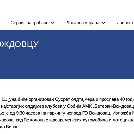
Сервис за грађане
Локална управа
Јавност
ВОЖДОВЦУ
, 11. јуна биће организован Сусрет олдтајмера и прослава 40 год
д најстаријих олдајмер клубова у Србији АМК „Ветеран-Вождовац
 је од 9:30 часова на паркингу испред ГО Вождовац. Изложба ћ
 часова, кад ће колона старовременских аутомобила и мотоцика
до Винче.