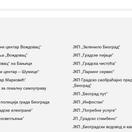
ни центар Вождовац“
ЈКП „Зеленило Београд“
ља „Вождовац”
ЈКП „Градске пијаце“
овац“ на Бањици
ЈКП „Градска чистоћа“
и центар – Шумице“
ЈКП „Паркинг сервис“
ар Марковић“
ЈКП Градско саобраћајно пре
„Београд“
 за локалну самоуправу
ЈКП „Београд пут“
полиција града Београда
ЈКП „Инфостан“
адске електране“
ЈКП „Погребне услуге“
о осветљење“
ЈП „Градско стамбено“
ЈКП „Београдски водовод и ка