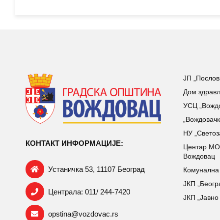
ЈП „Послов
Дом здрав
УСЦ „Вожд
„Вождовачк
НУ „Светоз
КОНТАКТ ИНФОРМАЦИЈЕ:
Центар МO
Вождовац
Устаничка 53, 11107 Београд
Комунална 
ЈКП „Беогр
Централа: 011/ 244-7420
ЈКП „Јавн
opstina@vozdovac.rs