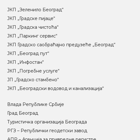
ЈКП „Зеленило Београд“
ЈКП „Градске пијаце“
ЈКП „Градска чистоћа“
ЈКП „Паркинг сервис“
ЈКП Градско саобраћајно предузеће „Београд“
ЈКП „Београд пут“
ЈКП „Инфостан“
ЈКП „Погребне услуге“
ЈП „Градско стамбено“
ЈКП „Београдски водовод и канализација“
Влада Републике Србије
Град Београд
Туристичка организација Београда
РГЗ – Републички геодетски завод
АПР – Агенција за привредне регистре