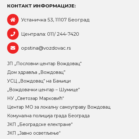
КОНТАКТ ИНФОРМАЦИЈЕ:
Устаничка 53, 11107 Београд
Централа: 011/ 244-7420
opstina@vozdovac.rs
ЈП „Пословни центар Вождовац“
Дом здравља „Вождовац”
УСЦ „Вождовац“ на Бањици
„Вождовачки центар – Шумице“
НУ „Светозар Марковић“
Центар МO за локалну самоуправу Вождовац
Комунална полиција града Београда
ЈКП „Београдске електране“
ЈКП „Јавно осветљење“