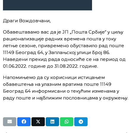
Драги Вождовчани,
Обавештавамо вас да је ЈП „Пошта Србије“ у циљу
рационализације радних времена пошта у току
летње сезоне, привремено обуставилo рад поште
11149 Београд 64, у Заплањској улици број 86.
Наведени прекид рада односиће се на период од
01.06.2022. године до 31.08.2022. године.
Напомињемо да су корисници истицањем
обавештења на улазним вратима поште 11149
Београд 64 информисани о текућим изменама у
раду поште и најближим пословницама у окружењу.