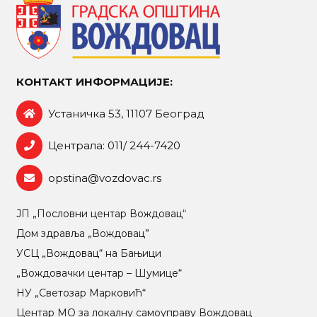
КОНТАКТ ИНФОРМАЦИЈЕ:
Устаничка 53, 11107 Београд
Централа: 011/ 244-7420
opstina@vozdovac.rs
ЈП „Пословни центар Вождовац“
Дом здравља „Вождовац”
УСЦ „Вождовац“ на Бањици
„Вождовачки центар – Шумице“
НУ „Светозар Марковић“
Центар МO за локалну самоуправу Вождовац