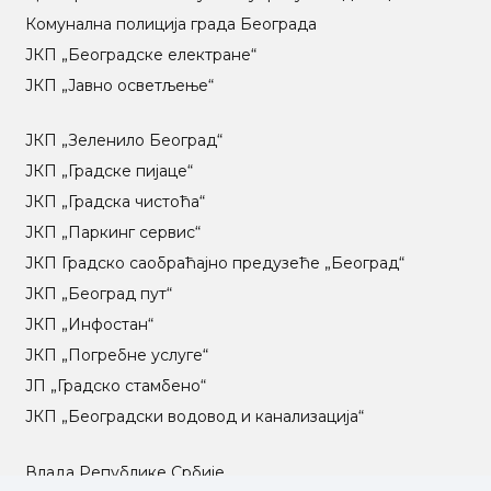
Комунална полиција града Београда
ЈКП „Београдске електране“
ЈКП „Јавно осветљење“
ЈКП „Зеленило Београд“
ЈКП „Градске пијаце“
ЈКП „Градска чистоћа“
ЈКП „Паркинг сервис“
ЈКП Градско саобраћајно предузеће „Београд“
ЈКП „Београд пут“
ЈКП „Инфостан“
ЈКП „Погребне услуге“
ЈП „Градско стамбено“
ЈКП „Београдски водовод и канализација“
Влада Републике Србије