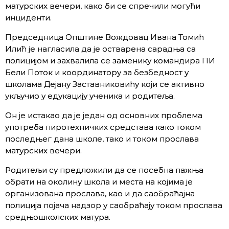
матурских вечери, како би се спречили могући
инциденти.
Председница Општине Вождовац Ивана Томић
Илић је нагласила да је остварена сарадња са
полицијом и захвалила се заменику командира ПИ
Бели Поток и координатору за безбедност у
школама Дејану Заставниковићу који се активно
укључио у едукацију ученика и родитеља.
Он је истакао да је један од основних проблема
употреба пиротехничких средстава како током
последњег дана школе, тако и током прослава
матурских вечери.
Родитељи су предложили да се посебна пажња
обрати на околину школа и места на којима је
организована прослава, као и да саобраћајна
полиција појача надзор у саобраћају током прослава
средњошколских матура.