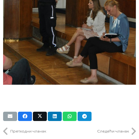
Претходни чланак
Следећи чланак