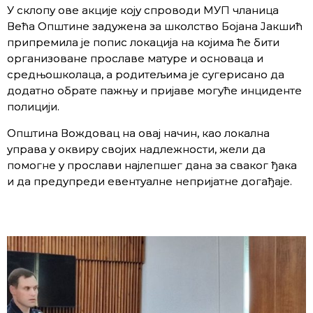
У склопу ове акције коју спроводи МУП чланица
Већа Општине задужена за школство Бојана Јакшић
припремила је попис локација на којима ће бити
организоване прославе матуре и основаца и
средњошколаца, а родитељима је сугерисано да
додатно обрате пажњу и пријаве могуће инциденте
полицији.
Општина Вождовац на овај начин, као локална
управа у оквиру својих надлежности, жели да
помогне у прослави најлепшег дана за сваког ђака
и да предупреди евентуалне непријатне догађаје.