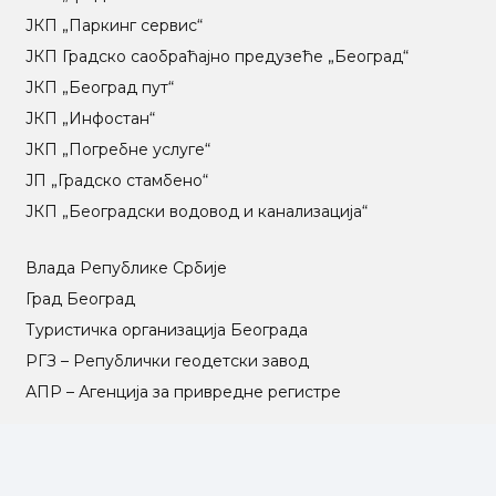
ЈКП „Паркинг сервис“
ЈКП Градско саобраћајно предузеће „Београд“
ЈКП „Београд пут“
ЈКП „Инфостан“
ЈКП „Погребне услуге“
ЈП „Градско стамбено“
ЈКП „Београдски водовод и канализација“
Влада Републике Србије
Град Београд
Туристичка организација Београда
РГЗ – Републички геодетски завод
АПР – Агенција за привредне регистре