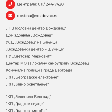
Централа: 011/ 244-7420
opstina@vozdovac.rs
ЈП „Пословни центар Вождовац“
Дом здравља „Вождовац”
УСЦ „Вождовац“ на Бањици
„Вождовачки центар – Шумице“
НУ „Светозар Марковић“
Центар МO за локалну самоуправу Вождовац
Комунална полиција града Београда
ЈКП „Београдске електране“
ЈКП „Јавно осветљење“
ЈКП „Зеленило Београд“
ЈКП „Градске пијаце“
ЈКП „Градска чистоћа“