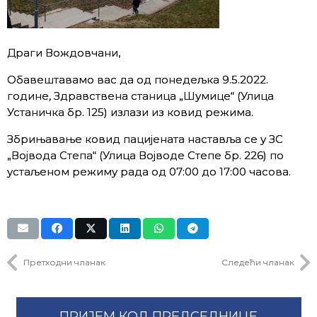
Драги Вождовчани,
Обавештавамо вас да од понедељка 9.5.2022.
године, Здравствена станица „Шумице“ (Улица
Устаничка бр. 125) излази из ковид режима.
Збрињавање ковид пацијената наставља се у ЗС
„Војвода Степа“ (Улица Војводе Степе бр. 226) по
устаљеном режиму рада од 07:00 до 17:00 часова.
Претходни чланак
Следећи чланак
ПРИЈЕМ КОД ПРЕДСЕДНИЦЕ