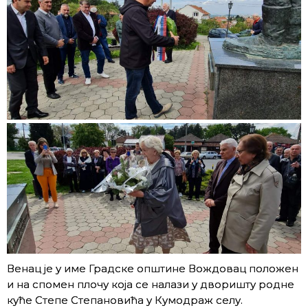
Венац је у име Градске општине Вождовац положен
и на спомен плочу која се налази у дворишту родне
куће Степе Степановића у Кумодраж селу.