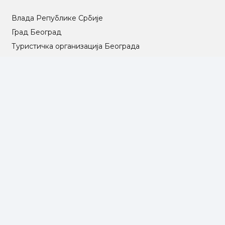
Влада Републике Србије
Град Београд
Туристичка организација Београда
РГЗ – Републички геодетски завод
АПР – Агенција за привредне регистре