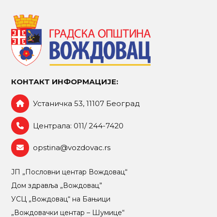
КОНТАКТ ИНФОРМАЦИЈЕ:
Устаничка 53, 11107 Београд
Централа: 011/ 244-7420
opstina@vozdovac.rs
ЈП „Пословни центар Вождовац“
Дом здравља „Вождовац”
УСЦ „Вождовац“ на Бањици
„Вождовачки центар – Шумице“