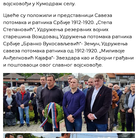
војсковођи у Кумодраж селу.
Цвеће су положили и представници Савеза
потомака и ратника Србије 1912-1920. „Степа
Степановић”, Удружења резервних војних
старешина Вождовац, Удружења потомака ратника
Србије „Бранко Вукосављевић“- Земун, Удружења
савеза потомака ратника од 1912-1920. „Миливоје
Анђелковић Кајафа“- Звездара као и бројни грађани
и поштоваоци овог славног војсковође.