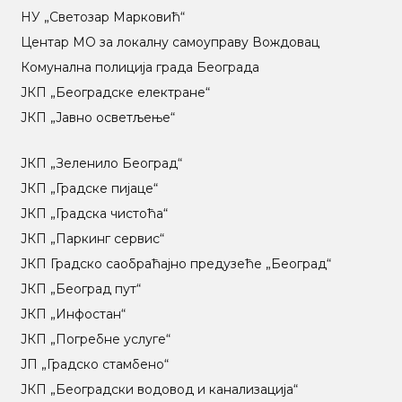
НУ „Светозар Марковић“
Центар МO за локалну самоуправу Вождовац
Комунална полиција града Београда
ЈКП „Београдске електране“
ЈКП „Јавно осветљење“
ЈКП „Зеленило Београд“
ЈКП „Градске пијаце“
ЈКП „Градска чистоћа“
ЈКП „Паркинг сервис“
ЈКП Градско саобраћајно предузеће „Београд“
ЈКП „Београд пут“
ЈКП „Инфостан“
ЈКП „Погребне услуге“
ЈП „Градско стамбено“
ЈКП „Београдски водовод и канализација“