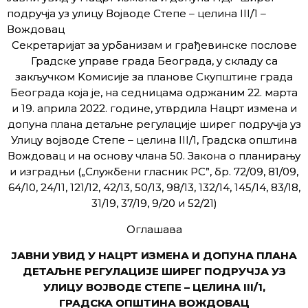
подручја уз улицу Војводе Степе – целина III/1 –
Вождовац
Секретаријат за урбанизам и грађевинске послове
Градске управе града Београда, у складу са
закључком Kомисије за планове Скупштине града
Београда која је, на седницама одржаним 22. марта
и 19. априла 2022. године, утврдила Нацрт измена и
допуна плана детаљне регулације ширег подручја уз
Улицу војводе Степе – целина III/1, Градска општина
Вождовац и на основу члана 50. Закона о планирању
и изградњи („Службени гласник РС”, бр. 72/09, 81/09,
64/10, 24/11, 121/12, 42/13, 50/13, 98/13, 132/14, 145/14, 83/18,
31/19, 37/19, 9/20 и 52/21)
Оглашава
ЈАВНИ УВИД У НАЦРТ ИЗМЕНА И ДОПУНА ПЛАНА
ДЕТАЉНЕ РЕГУЛАЦИЈЕ ШИРЕГ ПОДРУЧЈА УЗ
УЛИЦУ ВОЈВОДЕ СТЕПЕ – ЦЕЛИНА III/1,
ГРАДСКА ОПШТИНА ВОЖДОВАЦ