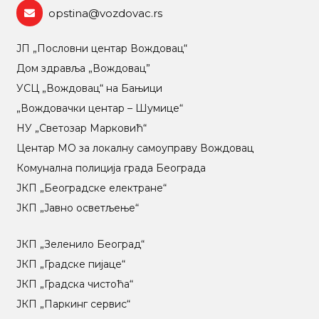
opstina@vozdovac.rs
ЈП „Пословни центар Вождовац“
Дом здравља „Вождовац”
УСЦ „Вождовац“ на Бањици
„Вождовачки центар – Шумице“
НУ „Светозар Марковић“
Центар МO за локалну самоуправу Вождовац
Комунална полиција града Београда
ЈКП „Београдске електране“
ЈКП „Јавно осветљење“
ЈКП „Зеленило Београд“
ЈКП „Градске пијаце“
ЈКП „Градска чистоћа“
ЈКП „Паркинг сервис“