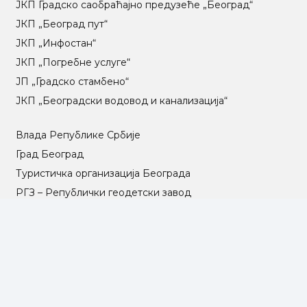
ЈКП Градско саобраћајно предузеће „Београд“
ЈКП „Београд пут“
ЈКП „Инфостан“
ЈКП „Погребне услуге“
ЈП „Градско стамбено“
ЈКП „Београдски водовод и канализација“
Влада Републике Србије
Град Београд
Туристичка организација Београда
РГЗ – Републички геодетски завод
АПР – Агенција за привредне регистре