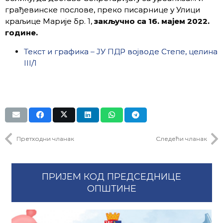
грађевинске послове, преко писарнице у Улици
краљице Марије бр. 1,
закључно са 16. мајем 2022.
године.
Текст и графика – ЈУ ПДР војводе Степе, целина
III/1
Претходни чланак
Следећи чланак
ПРИЈЕМ КОД ПРЕДСЕДНИЦЕ
ОПШТИНЕ