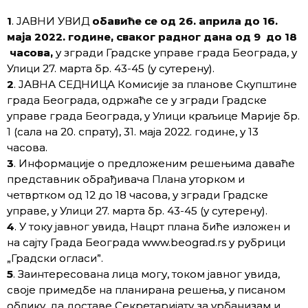
1
. ЈАВНИ УВИД
обавиће се од 26. априла до 16.
маја 2022. године, сваког радног дана од 9 до 18
часова,
у згради Градске управе града Београда, у
Улици 27. марта бр. 43-45 (у сутерену).
2
. ЈАВНА СЕДНИЦА Комисије за планове Скупштине
града Београда, одржаће се у згради Градске
управе града Београда, у Улици краљице Марије бр.
1 (сала на 20. спрату), 31. маја 2022. године, у 13
часова.
3
. Информације о предложеним решењима даваће
представник обрађивача Плана уторком и
четвртком од 12 до 18 часова, у згради Градске
управе, у Улици 27. марта бр. 43-45 (у сутерену).
4
. У току јавног увида, Нацрт плана биће изложен и
на сајту Града Београда www.beograd.rs у рубрици
„Градски огласи”.
5
. Заинтересована лица могу, током јавног увида,
своје примедбе на планирана решења, у писаном
облику, да доставе Секретаријату за урбанизам и