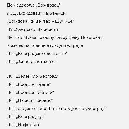
Дом здравља „Вождовац”
УСЦ „Вождовац“ на Бањици
„Вождовачки центар – Шумице“
НУ „Светозар Марковић“
Центар МO за локалну самоуправу Вождовац
Комунална полиција града Београда
ЈКП „Београдске електране“
ЈКП „Јавно осветљење“
ЈКП „Зеленило Београд“
ЈКП „Градске пијаце“
ЈКП „Градска чистоћа“
ЈКП „Паркинг сервис“
ЈКП Градско саобраћајно предузеће „Београд“
ЈКП „Београд пут“
ЈКП „Инфостан“