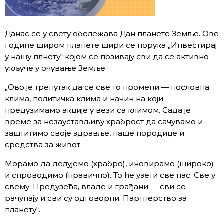
Данас се у свету обележава Дан планете Земље. Ове
године широм планете шири се порука „Инвестирај
у нашу плнету“ којом се позивају сви да се активно
укључе у очување Земље.
„Ово је тренутак да се све то промени — пословна
клима, политичка клима и начин на који
предузимамо акције у вези са климом. Сада је
време за незаустављиву храброст да сачувамо и
заштитимо своје здравље, наше породице и
средства за живот.
Морамо да делујемо (храбро), иновирамо (широко)
и спроводимо (правично). То ће узети све нас. Све у
свему. Предузећа, владе и грађани — сви сe
рачунају и сви су одговорни. Партнерство за
планету“.