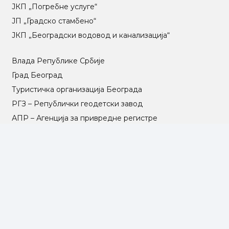
ЈКП „Погребне услуге“
ЈП „Градско стамбено“
ЈКП „Београдски водовод и канализација“
Влада Републике Србије
Град Београд
Туристичка организација Београда
РГЗ – Републички геодетски завод
АПР – Агенција за привредне регистре