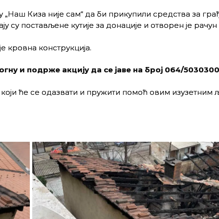
 „Наш Киза није сам“ да би прикупили средства за гр
ју су постављене кутије за донације и отворен је рачун
е кровна конструкција.
гну и подрже акцију да се јаве на број 064/5030300
а који ће се одазвати и пружити помоћ овим изузетним 