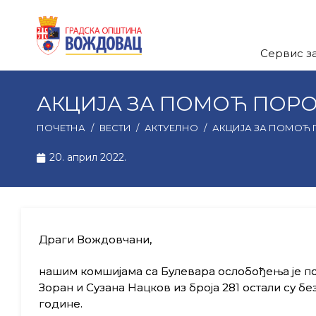
Сервис з
АКЦИЈА ЗА ПОМОЋ ПОР
ПОЧЕТНА
/
ВЕСТИ
/
АКТУЕЛНО
/
АКЦИЈА ЗА ПОМОЋ
20. април 2022.
Драги Вождовчани,
нашим комшијама са Булевара ослобођења је п
Зоран и Сузана Нацков из броја 281 остали су бе
године.