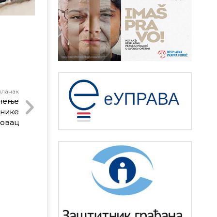
чланак
ечење
инике
довац