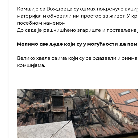
Комшије са Вождовца су одмах покренуле акцију
материјал и обновили им простор за живот. У кра
посебном наменом.
До сада је рашчишћено згариште и постављена ј
Молимо све људе који су у могућности да помо
Велико хвала свима који су се одазвали и оним
комшијама.