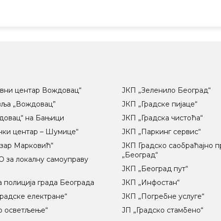
вни центар Вождовац“
ЈКП „Зеленило Београд“
вља „Вождовац”
ЈКП „Градске пијаце“
довац“ на Бањици
ЈКП „Градска чистоћа“
чки центар – Шумице“
ЈКП „Паркинг сервис“
озар Марковић“
ЈКП Градско саобраћајно 
„Београд“
 за локалну самоуправу
ц
ЈКП „Београд пут“
 полиција града Београда
ЈКП „Инфостан“
радске електране“
ЈКП „Погребне услуге“
о осветљење“
ЈП „Градско стамбено“