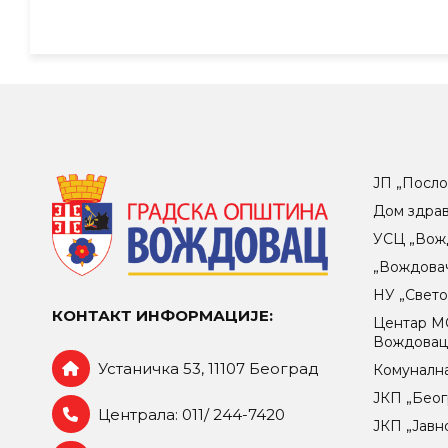
ЈП „Посло
Дом здра
УСЦ „Вож
„Вождова
НУ „Свет
КОНТАКТ ИНФОРМАЦИЈЕ:
Центар МO
Вождова
Устаничка 53, 11107 Београд
Комунална
ЈКП „Беог
Централа: 011/ 244-7420
ЈКП „Јавн