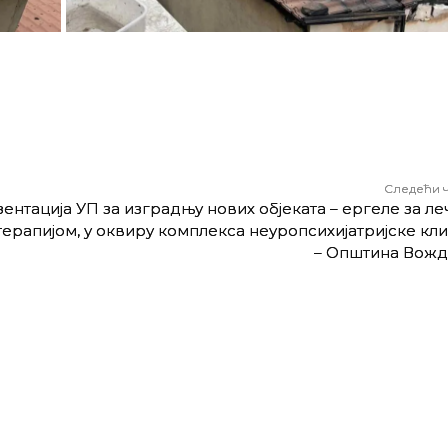
Следећи 
зентација УП за изградњу нових објеката – ергеле за л
ерапијом, у оквиру комплекса неуропсихијатријске кл
– Oпштина Вож