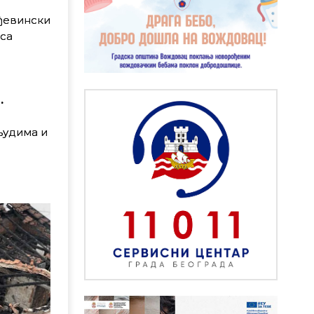
ађевински
 са
.
људима и