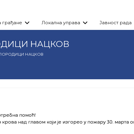
а грађане
Локална управа
Јавност рада
ОДИЦИ НАЦКОВ
 ПОРОДИЦИ НАЦКОВ
отребна помоћ!
з крова над главом који је изгорео у пожару 30. марта о