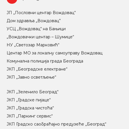
ЈП „Пословни центар Вождовац“
Дом здравља „Вождовац”
УСЦ „Вождовац“ на Бањици
„Вождовачки центар – Шумице“
НУ „Светозар Марковић“
Центар МO за локалну самоуправу Вождовац
Комунална полиција града Београда
ЈКП „Београдске електране“
ЈКП „Јавно осветљење“
ЈКП „Зеленило Београд“
ЈКП „Градске пијаце“
ЈКП „Градска чистоћа“
ЈКП „Паркинг сервис“
ЈКП Градско саобраћајно предузеће „Београд“