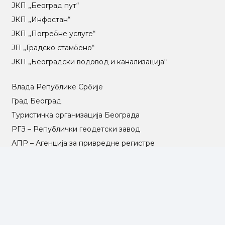
ЈКП „Београд пут“
ЈКП „Инфостан“
ЈКП „Погребне услуге“
ЈП „Градско стамбено“
ЈКП „Београдски водовод и канализација“
Влада Републике Србије
Град Београд
Туристичка организација Београда
РГЗ – Републички геодетски завод
АПР – Агенција за привредне регистре