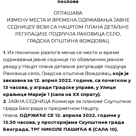
послове
OГЛАШАВА
ИЗМЕНУ МЕСТА И ВРЕМЕНА ОДРЖАВАЊА ЈАВНЕ
СЕДНИЦЕУ ВЕЗИ СА НАЦРТОМ ПЛАНА ДЕТАЉНЕ
РЕГУЛАЦИЈЕ ПОДРУЧЈА РАКОВИЦА СЕЛО,
ГРАДСКА ОПШТИНА ВОЖДОВАЦ
1
. Из техничких разлога мења се место и време
одржавања јавне седнице по обављеном јавном
увиду у Нацрт плана детаљне регулације подручја
Раковица село, Градска општина Вождовац,
која је
заказана за 12. април 2022. године, са почетком у
13 часова, у згради Градске управе, у Улици
краљице Марије 1 (сала на XX спрату).
2
. ЈАВНА СЕДНИЦА Комисије за планове Скупштине
града Београда о предметном Нацрту
плана,
ОДРЖАЋЕ СЕ 12. априла 2022. године у
13.30 часова, у просторијама Скупштине града
Београда, ТРГ НИКОЛЕ ПАШИЋА 6 (САЛА 10).