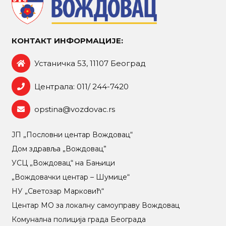
КОНТАКТ ИНФОРМАЦИЈЕ:
Устаничка 53, 11107 Београд
Централа: 011/ 244-7420
opstina@vozdovac.rs
ЈП „Пословни центар Вождовац“
Дом здравља „Вождовац”
УСЦ „Вождовац“ на Бањици
„Вождовачки центар – Шумице“
НУ „Светозар Марковић“
Центар МO за локалну самоуправу Вождовац
Комунална полиција града Београда