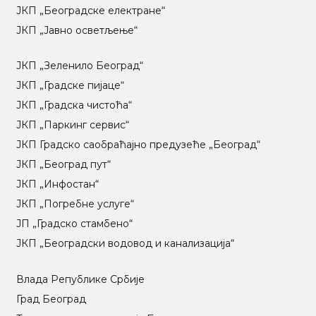
ЈКП „Београдске електране“
ЈКП „Јавно осветљење“
ЈКП „Зеленило Београд“
ЈКП „Градске пијаце“
ЈКП „Градска чистоћа“
ЈКП „Паркинг сервис“
ЈКП Градско саобраћајно предузеће „Београд“
ЈКП „Београд пут“
ЈКП „Инфостан“
ЈКП „Погребне услуге“
ЈП „Градско стамбено“
ЈКП „Београдски водовод и канализација“
Влада Републике Србије
Град Београд