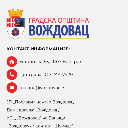
КОНТАКТ ИНФОРМАЦИЈЕ:
Устаничка 53, 11107 Београд
Централа: 011/ 244-7420
opstina@vozdovac.rs
ЈП „Пословни центар Вождовац“
Дом здравља „Вождовац”
УСЦ „Вождовац“ на Бањици
„Вождовачки центар – Шумице“