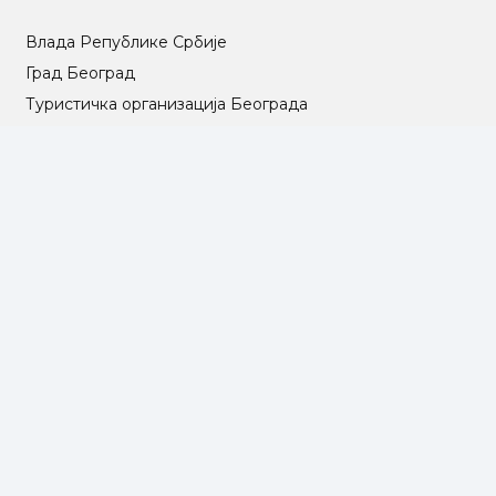
Влада Републике Србије
Град Београд
Туристичка организација Београда
РГЗ – Републички геодетски завод
АПР – Агенција за привредне регистре