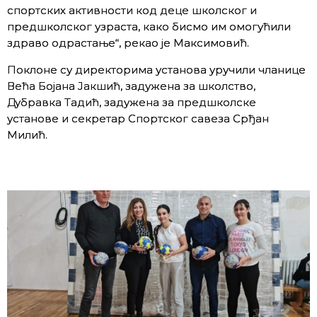
спортских активности код деце школског и
предшколског узраста, како бисмо им омогућили
здраво одрастање“, рекао је Максимовић.
Поклоне су директорима установа уручили чланицe
Већа Бојана Јакшић, задужена за школство,
Дубравка Тадић, задужена за предшколске
установе и секретар Спортског савеза Срђан
Милић.