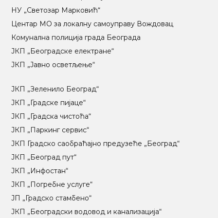
НУ „Светозар Марковић“
Центар МO за локалну самоуправу Вождовац
Комунална полиција града Београда
ЈКП „Београдске електране“
ЈКП „Јавно осветљење“
ЈКП „Зеленило Београд“
ЈКП „Градске пијаце“
ЈКП „Градска чистоћа“
ЈКП „Паркинг сервис“
ЈКП Градско саобраћајно предузеће „Београд“
ЈКП „Београд пут“
ЈКП „Инфостан“
ЈКП „Погребне услуге“
ЈП „Градско стамбено“
ЈКП „Београдски водовод и канализација“