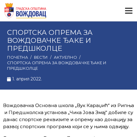
СПОРТСКА ОПРЕМА ЗА
ВОЖДОВАЧКE ЂАКЕ И
ПРЕДШКОЛЦЕ
ПОЧЕТНА
/
ВЕСТИ
/
АКТУЕЛНО
/
СПОРТСКА ОПРЕМА ЗА ВОЖДОВАЧКE ЂАКЕ И
ПРЕДШКОЛЦЕ
1. април 2022.
Вождовачкa Основна школа „Вук Караџић“ из Рипња
и Предшколска установа „Чика Јова Змај“ добиле су
данас спортске реквизите и опрему као донацију за
развој спортских програма који се у њима одвијају.