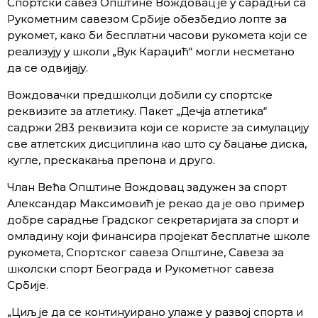
Спортски савез Општине Вождовац је у сарадњи са
Рукометним савезом Србије обезбедио лопте за
рукомет, како би бесплатни часови рукомета који се
реализују у школи „Вук Караџић“ могли несметано
да се одвијају.
Вождовачки предшколци добили су спортске
реквизите за атлетику. Пакет „Дечја атлетика“
садржи 283 реквизита који се користе за симулацију
све атлетских дисциплина као што су бацање диска,
кугле, прескакања препона и друго.
Члан Већа Општине Вождовац задужен за спорт
Александар Максимовић је рекао да је ово пример
добре сарадње Градског секретаријата за спорт и
омладину који финансира пројекат бесплатне школе
рукомета, Спортског савеза Општине, Савеза за
школски спорт Београда и Рукометног савеза
Србије.
„Циљ је да се континуирано улаже у развој спорта и