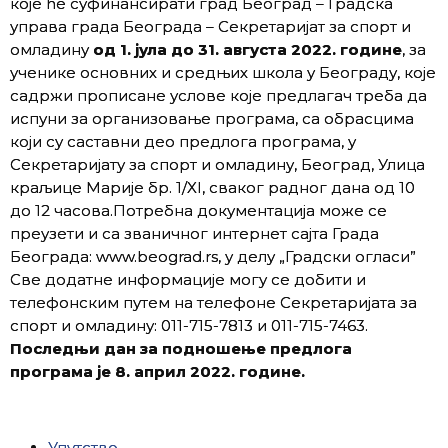
кojе ће суфинансирати град Београд – Градска
управа града Београда – Секретаријат за спорт и
омладину
од 1. јула до 31. августа 2022. године
, за
ученике основних и средњих школа у Београду, које
садржи прописане услове које предлагач треба да
испуни за организовање програма, са обрасцима
који су саставни део предлога програма, у
Секретаријату за спорт и омладину, Београд, Улица
краљице Марије бр. 1/XI, сваког радног дана од 10
до 12 часова.Потребна документација може се
преузети и са званичног интернет сајта Града
Београда: www.beograd.rs, у делу „Градски огласи”
Све додатне информације могу се добити и
телефонским путем на телефоне Секретаријата за
спорт и омладину: 011-715-7813 и 011-715-7463.
Последњи дан за подношење предлога
програма је 8. април 2022. године.
Упутство