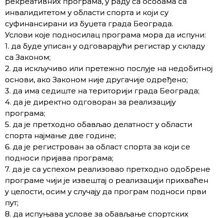
рекреативних програма, у раду са особама са
инвалидитетом у области спорта и који су
суфинансирани из буџета града Београда.
Услови које подносилац програма мора да испуни:
1. да буде уписан у одговарајући регистар у складу
са Законом;
2. да искључиво или претежно послује на недобитној
основи, ако Законом није другачије одређено;
3. да има седиште на територији града Београда;
4. да је директно одговоран за реализацију
програма;
5. да је претходно обављао делатност у области
спорта најмање две године;
6. да је регистрован за област спорта за који се
подноси пријава програма;
7. да је са успехом реализовао претходно одобрене
програме чији је извештај о реализацији прихваћен
у целости, осим у случају да програм подноси први
пут;
8. да испуњава услове за обављање спортских