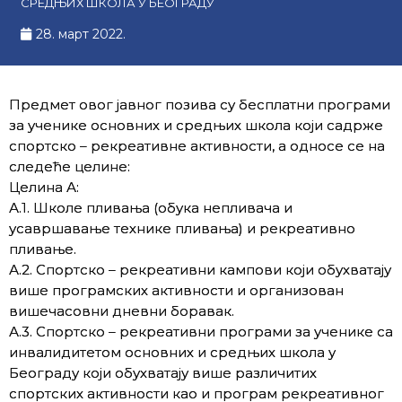
СРЕДЊИХ ШКОЛА У БЕОГРАДУ
28. март 2022.
Предмет овог јавног позива су бесплатни програми
за ученике основних и средњих школа који садрже
спортско – рекреативне активности, а односе се на
следеће целине:
Целина А:
А.1. Школе пливања (обука непливача и
усавршавање технике пливања) и рекреативно
пливање.
А.2. Спортско – рекреативни кампови који обухватају
више програмских активности и организован
вишечасовни дневни боравак.
А.3. Спортско – рекреативни програми за ученике са
инвалидитетом основних и средњих школа у
Београду који обухватају више различитих
спортских активности као и програм рекреативног