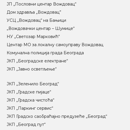
ЈП „Пословни центар Вождовац“
Дом здравља „Вождовац”
УСЦ „Вождовац“ на Бањици
„Вождовачки центар – Шумице“
НУ „Светозар Марковић“
Центар МO за локалну самоуправу Вождовац
Комунална полиција града Београда
ЈКП „Београдске електране“
ЈКП „Јавно осветљење“
ЈКП „Зеленило Београд“
ЈКП „Градске пијаце“
ЈКП „Градска чистоћа“
ЈКП „Паркинг сервис“
ЈКП Градско саобраћајно предузеће „Београд“
ЈКП „Београд пут“