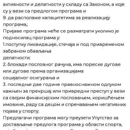
активности и делатности у складу са Законом, a које
су у вези са предлогом програма и
9. да располаже капацитетима за реализацију
програма,;
Пријаве програма неће се разматрати уколико је
подносилац програма у:
1.поступку ликвидације, стечаја и под привременом
забраном обављања
делатности;
2. блокади пословног рачуна, има пореске дугове
или дугове према организацијама
социјалног осигурања и
3. последње две године правноснажном одлуком
кажњен за прекршај или привредни преступ у вези
са својим финансијским пословањем, коришћењем
имовине, раду са децом и спречавањем негативних
појава у спорту;
Предлагачи програма могу преузети Упутство за
достављање предлога програма у области спорта,