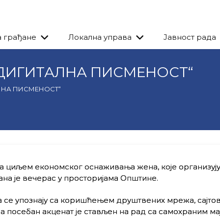
а грађане
Локална управа
Јавност рада
ДИГИТАЛНА ПИСМЕНОСТ“
ЛНА ПИСМЕНОСТ“
са циљем економског оснаживања жена, које организуј
а је вечерас у просторијама Општине.
а се упознају са коришћењем друштвених мрежа, сајтов
а посебан акценат је стављен на рад са самохраним ма