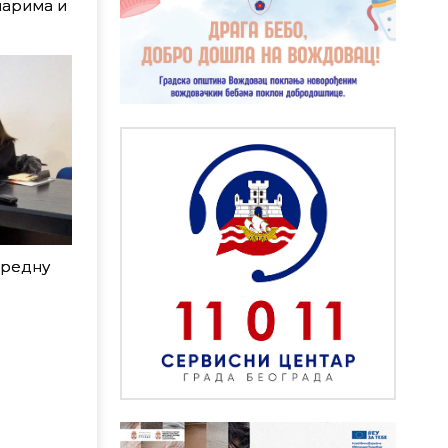
нарима и
аредну