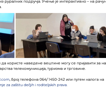
 руралних подручја. Учење је интерактивно – на рачу
.
 да користе наведене вештине могу се пријавити за н
арства телекомуникција, туризма и трговине.
l.com
, број телефона 064/ 1450-242 или путем налога на
e za zaštitu dečjih i roditeljskih prava.