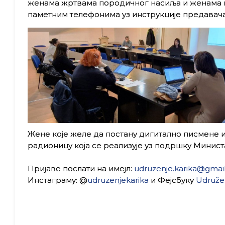
женама жртвама породичног насиља и женама из
паметним телефонима уз инструкције предавача
Жене које желе да постану дигитално писмене и
радионицу која се реализује уз подршку Минист
Пријаве послати на имејл:
udruzenje.karika@gmai
Инстаграму: @
udruzenjekarika
и Фејсбуку
Udruženj