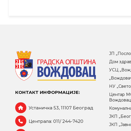
ЈП „Посло
Дом здра
УСЦ „Вож
„Вождова
НУ „Свет
КОНТАКТ ИНФОРМАЦИЈЕ:
Центар МO
Вождова
Устаничка 53, 11107 Београд
Комунална
ЈКП „Беог
Централа: 011/ 244-7420
ЈКП „Јавн