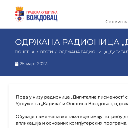
Сервис з
ОДРЖАНА РАДИОНИЦА „
ПОЧЕТНА
/
ВЕСТИ
/
ОДРЖАНА РАДИОНИЦА „ДИГИТА
25. март 2022.
Прва у низу радионица „Дигитална писменост“ 
Удружења „Карика“ и Општина Вождовац, одржан
Обука је намењена женама које имају потребу д
апликација и основних компјутерских програма, 