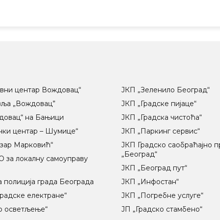
вни центар Вождовац“
ЈКП „Зеленило Београд“
вља „Вождовац”
ЈКП „Градске пијаце“
довац“ на Бањици
ЈКП „Градска чистоћа“
чки центар – Шумице“
ЈКП „Паркинг сервис“
озар Марковић“
ЈКП Градско саобраћајно 
„Београд“
 за локалну самоуправу
ц
ЈКП „Београд пут“
 полиција града Београда
ЈКП „Инфостан“
радске електране“
ЈКП „Погребне услуге“
о осветљење“
ЈП „Градско стамбено“