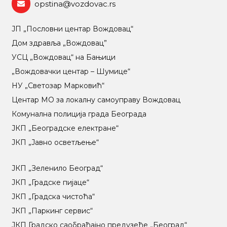
opstina@vozdovac.rs
ЈП „Пословни центар Вождовац“
Дом здравља „Вождовац”
УСЦ „Вождовац“ на Бањици
„Вождовачки центар – Шумице“
НУ „Светозар Марковић“
Центар МO за локалну самоуправу Вождовац
Комунална полиција града Београда
ЈКП „Београдске електране“
ЈКП „Јавно осветљење“
ЈКП „Зеленило Београд“
ЈКП „Градске пијаце“
ЈКП „Градска чистоћа“
ЈКП „Паркинг сервис“
ЈКП Градско саобраћајно предузеће „Београд“