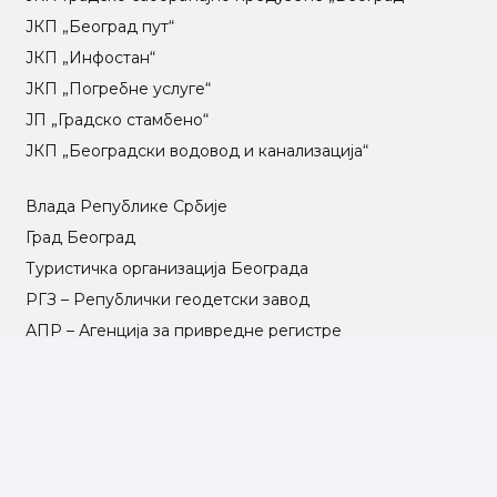
ЈКП „Београд пут“
ЈКП „Инфостан“
ЈКП „Погребне услуге“
ЈП „Градско стамбено“
ЈКП „Београдски водовод и канализација“
Влада Републике Србије
Град Београд
Туристичка организација Београда
РГЗ – Републички геодетски завод
АПР – Агенција за привредне регистре