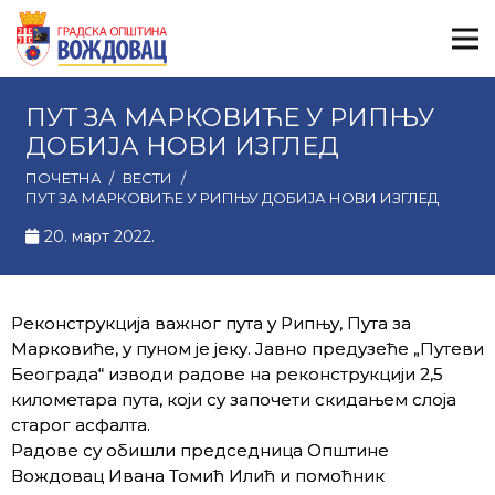
ПУТ ЗА МАРКОВИЋЕ У РИПЊУ
ДОБИЈА НОВИ ИЗГЛЕД
ПОЧЕТНА
/
ВЕСТИ
/
ПУТ ЗА МАРКОВИЋЕ У РИПЊУ ДОБИЈА НОВИ ИЗГЛЕД
20. март 2022.
Реконструкција важног пута у Рипњу, Пута за
Марковиће, у пуном је јеку. Јавно предузеће „Путеви
Београда“ изводи радове на реконструкцији 2,5
километара пута, који су започети скидањем слоја
старог асфалта.
Радове су обишли председница Општине
Вождовац Ивана Томић Илић и помоћник