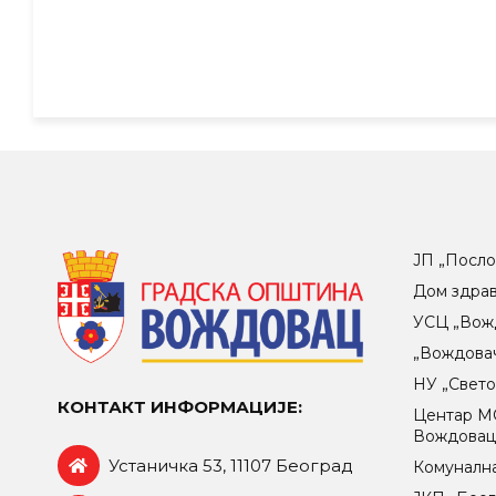
ЈП „Посло
Дом здра
УСЦ „Вож
„Вождова
НУ „Свет
КОНТАКТ ИНФОРМАЦИЈЕ:
Центар МO
Вождова
Устаничка 53, 11107 Београд
Комунална