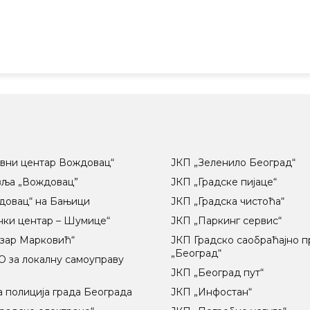
вни центар Вождовац“
ЈКП „Зеленило Београд“
вља „Вождовац”
ЈКП „Градске пијаце“
довац“ на Бањици
ЈКП „Градска чистоћа“
чки центар – Шумице“
ЈКП „Паркинг сервис“
озар Марковић“
ЈКП Градско саобраћајно 
„Београд“
 за локалну самоуправу
ц
ЈКП „Београд пут“
 полиција града Београда
ЈКП „Инфостан“