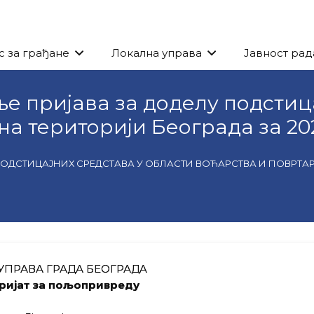
с за грађане
Локална управа
Јавност рад
е пријава за доделу подстиц
на територији Београда за 20
ДСТИЦАЈНИХ СРЕДСТАВА У ОБЛАСТИ ВОЋАРСТВА И ПОВРТАРСТ
УПРАВА ГРАДА БЕОГРАДA
ријат за пољопривреду