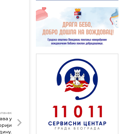
чланак
ава у
орији
дину.