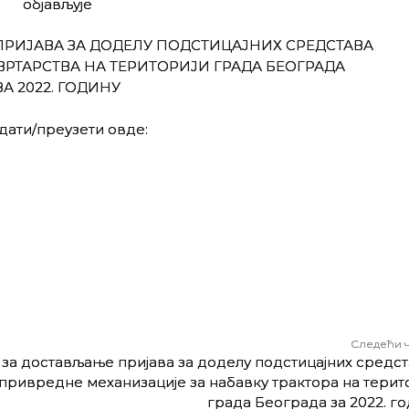
објављује
ПРИЈАВА ЗА ДОДЕЛУ ПОДСТИЦАЈНИХ СРЕДСТАВА
ВРТАРСТВА НА ТЕРИТОРИЈИ ГРАДА БЕОГРАДА
ЗА 2022. ГОДИНУ
дати/преузети овде:
Следећи 
 за достављање пријава за доделу подстицајних средст
привредне механизације за набавку трактора на терит
града Београда за 2022. го