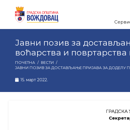
Серви
Јавни позив за достављањ
воћарства и повртарства 
ПОЧЕТНА
/
ВЕСТИ
/
ЈАВНИ ПОЗИВ ЗА ДОСТАВЉАЊЕ ПРИЈАВА ЗА ДОДЕЛУ ПО
15. март 2022.
ГРАДСКА 
Секрета