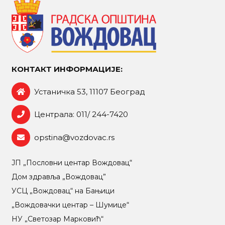
КОНТАКТ ИНФОРМАЦИЈЕ:
Устаничка 53, 11107 Београд
Централа: 011/ 244-7420
opstina@vozdovac.rs
ЈП „Пословни центар Вождовац“
Дом здравља „Вождовац”
УСЦ „Вождовац“ на Бањици
„Вождовачки центар – Шумице“
НУ „Светозар Марковић“