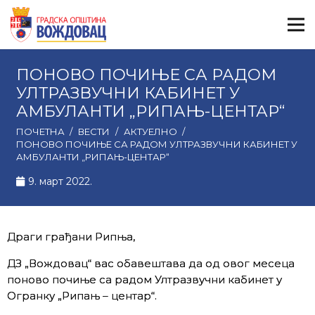
ПОНОВО ПОЧИЊЕ СА РАДОМ
УЛТРАЗВУЧНИ КАБИНЕТ У
АМБУЛАНТИ „РИПАЊ-ЦЕНТАР“
ПОЧЕТНА
/
ВЕСТИ
/
АКТУЕЛНО
/
ПОНОВО ПОЧИЊЕ СА РАДОМ УЛТРАЗВУЧНИ КАБИНЕТ У
АМБУЛАНТИ „РИПАЊ-ЦЕНТАР“
9. март 2022.
Драги грађани Рипња,
ДЗ „Вождовац“ вас обавештава да од овог месеца
поново почиње са радом Ултразвучни кабинет у
Огранку „Рипањ – центар“.