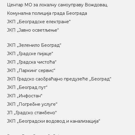
Центар МO за локалну самоуправу Вождовац
Комунална полиција града Београда
ЈКП „Београдске електране“
ЈКП „Јавно осветљење“
ЈКП „Зеленило Београд“
ЈКП „Градске пијаце“
ЈКП „Градска чистоћа“
ЈКП „Паркинг сервис“
ЈКП Градско саобраћајно предузеће „Београд“
ЈКП „Београд пут“
ЈКП „Инфостан“
ЈКП „Погребне услуге“
ЈП „Градско стамбено“
ЈКП „Београдски водовод и канализација“