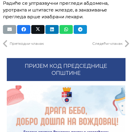
Радиће се ултразвучни прегледи абдомена,
уротракта и штитасте жлездe, а заказивање
прегледа врше изабрани лекари.
Претходни чланак
Следећи чланак
ПРИЈЕМ КОД ПРЕДСЕДНИЦЕ
ОПШТИНЕ