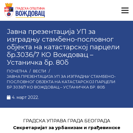
Јавнa презентацијa УП за
изградњу стамбено-пословног
објекта на катастарској парцели
бр.3036/7 КО Вождовац –
Устаничка бр. 80б
ПОЧЕТНА
/
ВЕСТИ
/
ЈАВНA ПРЕЗЕНТАЦИЈA УП ЗА ИЗГРАДЊУ СТАМБЕНО-
ПОСЛОВНОГ ОБЈЕКТА НА КАТАСТАРСКОЈ ПАРЦЕЛИ
БР.3036/7 КО ВОЖДОВАЦ – УСТАНИЧКА БР. 80Б
4. март 2022.
ГРАДСКА УПРАВА ГРАДА БЕОГРАДА
Секретаријат за урбанизам и грађевинске