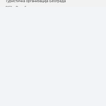
Туристичка организација Београда
РГЗ – Републички геодетски завод
АПР – Агенција за привредне регистре
©2025 Opština Voždovac. Designed by
NEXT VISION
МАПА САЈТА