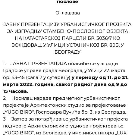
послове
Оглашава
ЈАВНУ ПРЕЗЕНТАЦИЈУ УРБАНИСТИЧКОГ ПРОЈЕКТА
ЗА ИЗГРАДЊУ СТАМБЕНО-ПОСЛОВНОГ ОБЈЕКТА
НА КАТАСТАРСКОЈ ПАРЦЕЛИ БР. 3036/7 КО
ВОЖДОВАЦ, У УЛИЦИ УСТАНИЧКОЈ БР. 80Б, У
БЕОГРАДУ
1. ЈАВНА ПРЕЗЕНТАЦИЈА обавиће се у згради
Градске управе града Београда, у Улици 27. марта
бр. 43-45 (сала 2 у сутерену)
у периоду од 11. до 21.
марта 2022. године, сваког радног дана од 9 до
15 часова.
2. Носилац израде предметног урбанистичког
пројекта је Архитектонски студио за пројектовање
„YUGO BIRO“, Господара Вучића бр. 3, из Београда.
3. Захтев за потврђивање урбанистичког пројекта
поднео је Архитектонски студио за пројектовање
„YUGO BIRO“, из Београда, у име инвеститора „LUX