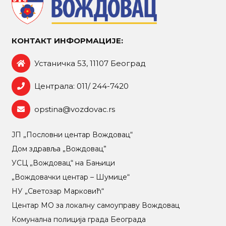
КОНТАКТ ИНФОРМАЦИЈЕ:
Устаничка 53, 11107 Београд
Централа: 011/ 244-7420
opstina@vozdovac.rs
ЈП „Пословни центар Вождовац“
Дом здравља „Вождовац”
УСЦ „Вождовац“ на Бањици
„Вождовачки центар – Шумице“
НУ „Светозар Марковић“
Центар МO за локалну самоуправу Вождовац
Комунална полиција града Београда