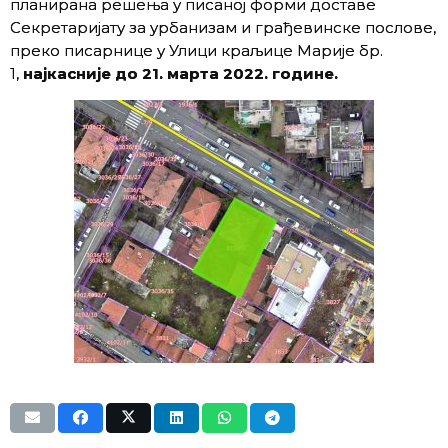
планирана решења у писаној форми доставе
Секретаријату за урбанизам и грађевинске послове,
преко писарнице у Улици краљице Марије бр.
1,
најкасније до 21. марта 2022. године.