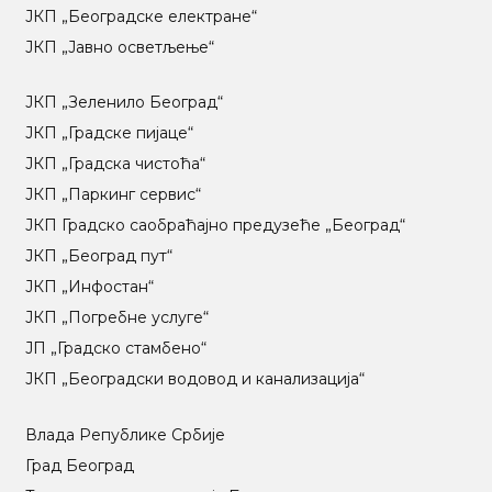
ЈКП „Београдске електране“
ЈКП „Јавно осветљење“
ЈКП „Зеленило Београд“
ЈКП „Градске пијаце“
ЈКП „Градска чистоћа“
ЈКП „Паркинг сервис“
ЈКП Градско саобраћајно предузеће „Београд“
ЈКП „Београд пут“
ЈКП „Инфостан“
ЈКП „Погребне услуге“
ЈП „Градско стамбено“
ЈКП „Београдски водовод и канализација“
Влада Републике Србије
Град Београд