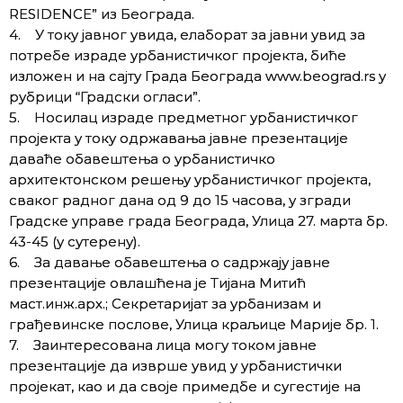
RESIDENCE” из Београда.
4. У току јавног увида, елаборат за јавни увид за
потребе израде урбанистичког пројекта, биће
изложен и на сајту Града Београда www.beograd.rs у
рубрици “Градски огласи”.
5. Носилац израде предметног урбанистичког
пројекта у току одржавања јавне презентације
даваће обавештења о урбанистичко
архитектонском решењу урбанистичког пројекта,
сваког радног дана од 9 до 15 часова, у згради
Градске управе града Београда, Улица 27. марта бр.
43-45 (у сутерену).
6. За давање обавештења о садржају јавне
презентације овлашћена је Тијана Митић
маст.инж.арх.; Секретаријат за урбанизам и
грађевинске послове, Улица краљице Марије бр. 1.
7. Заинтересована лица могу током јавне
презентације да изврше увид у урбанистички
пројекат, као и да своје примедбе и сугестије на