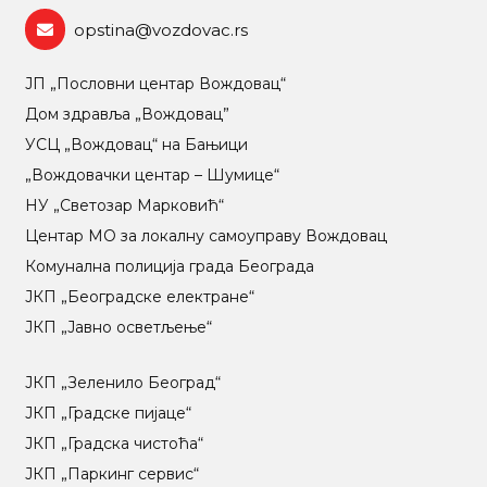
opstina@vozdovac.rs
ЈП „Пословни центар Вождовац“
Дом здравља „Вождовац”
УСЦ „Вождовац“ на Бањици
„Вождовачки центар – Шумице“
НУ „Светозар Марковић“
Центар МO за локалну самоуправу Вождовац
Комунална полиција града Београда
ЈКП „Београдске електране“
ЈКП „Јавно осветљење“
ЈКП „Зеленило Београд“
ЈКП „Градске пијаце“
ЈКП „Градска чистоћа“
ЈКП „Паркинг сервис“