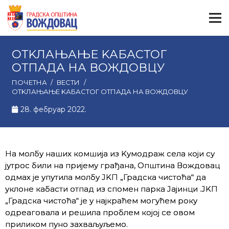
ОТKЛАЊАЊЕ KАБАСТОГ
ОТПАДА НА ВОЖДОВЦУ
ПОЧЕТНА
/
ВЕСТИ
/
ОТKЛАЊАЊЕ KАБАСТОГ ОТПАДА НА ВОЖДОВЦУ
28. фебруар 2022.
На молбу наших комшија из Kумодраж села који су
јутрос били на пријему грађана, Општина Вождовац
одмах је упутила молбу ЈKП „Градска чистоћа“ да
уклоне кабасти отпад из спомен парка Јајинци .ЈKП
„Градска чистоћа“ је у најкраћем могућем року
одреаговала и решила проблем којој се овом
приликом пуно захваљуљемо.