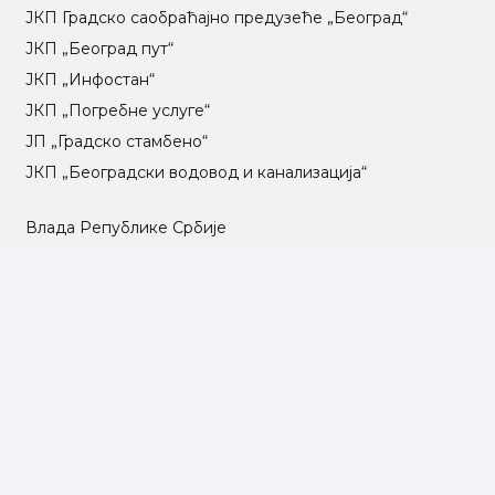
ЈКП Градско саобраћајно предузеће „Београд“
ЈКП „Београд пут“
ЈКП „Инфостан“
ЈКП „Погребне услуге“
ЈП „Градско стамбено“
ЈКП „Београдски водовод и канализација“
Влада Републике Србије
Град Београд
Туристичка организација Београда
РГЗ – Републички геодетски завод
АПР – Агенција за привредне регистре