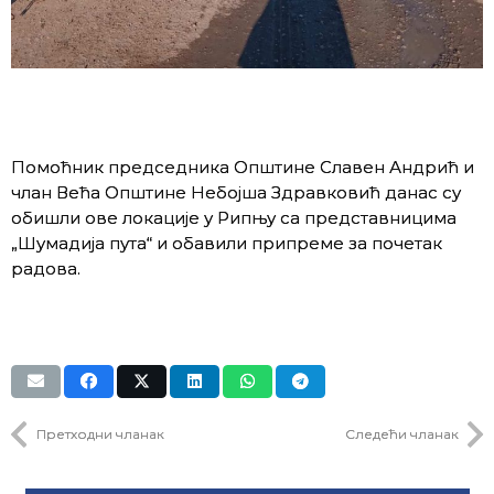
Помоћник председника Општине Славен Андрић и
члан Већа Општине Небојша Здравковић данас су
обишли ове локације у Рипњу са представницима
„Шумадија пута“ и обавили припреме за почетак
радова.
Претходни чланак
Следећи чланак