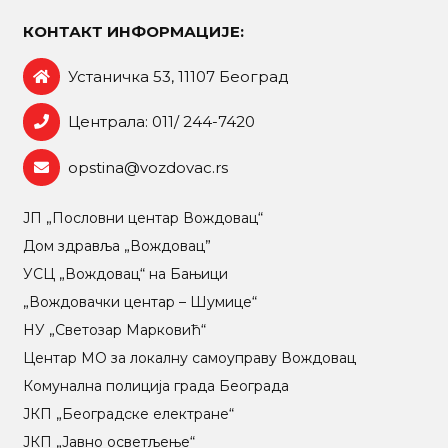
КОНТАКТ ИНФОРМАЦИЈЕ:
Устаничка 53, 11107 Београд
Централа: 011/ 244-7420
opstina@vozdovac.rs
ЈП „Пословни центар Вождовац“
Дом здравља „Вождовац”
УСЦ „Вождовац“ на Бањици
„Вождовачки центар – Шумице“
НУ „Светозар Марковић“
Центар МO за локалну самоуправу Вождовац
Комунална полиција града Београда
ЈКП „Београдске електране“
ЈКП „Јавно осветљење“