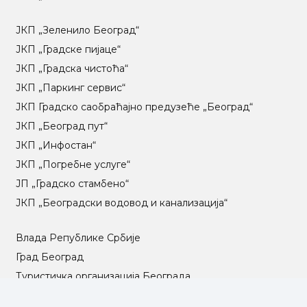
ЈКП „Зеленило Београд“
ЈКП „Градске пијаце“
ЈКП „Градска чистоћа“
ЈКП „Паркинг сервис“
ЈКП Градско саобраћајно предузеће „Београд“
ЈКП „Београд пут“
ЈКП „Инфостан“
ЈКП „Погребне услуге“
ЈП „Градско стамбено“
ЈКП „Београдски водовод и канализација“
Влада Републике Србије
Град Београд
Туристичка организација Београда
РГЗ – Републички геодетски завод