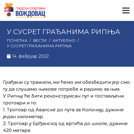
У СУСРЕТ ГРАЂАНИМА РИПЊА
ПОЧЕТНА
/
ВЕСТИ
/
АКТУЕЛНО
/
У СУСРЕТ ГРАЂАНИМА РИПЊА
14. фебруар 2022.
Грађани су тражили, ми ћемо им обезбедити јер смо
ту да слушамо њихове потребе и радимо за њих.
У Рипњу ће бити реконструисан пут и постављени
тротоари и то:
1. Тротоар од Авалске до пута за Колонију, дужине
један километар
2. Тротоар у Брђанској од вртића до школе, дужине
420 метара