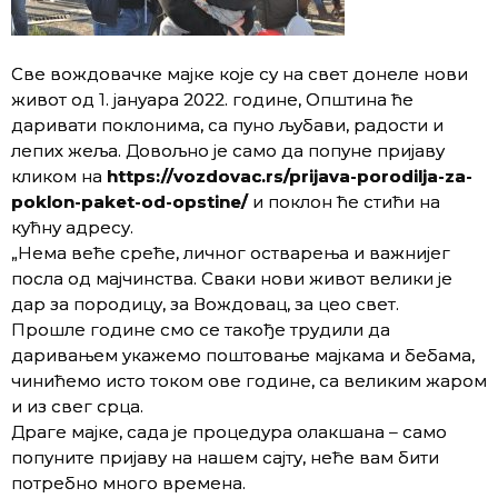
Све вождовачке мајке које су на свет донеле нови
живот од 1. јануара 2022. године, Општина ће
даривати поклонима, са пуно љубави, радости и
лепих жеља. Довољно је само да попуне пријаву
кликом на
https://vozdovac.rs/prijava-porodilja-za-
poklon-paket-od-opstine/
и поклон ће стићи на
кућну адресу.
„Нема веће среће, личног остварења и важнијег
посла од мајчинства. Сваки нови живот велики је
дар за породицу, за Вождовац, за цео свет.
Прошле године смо се такође трудили да
даривањем укажемо поштовање мајкама и бебама,
чинићемо исто током ове године, са великим жаром
и из свег срца.
Драге мајке, сада је процедура олакшана – само
попуните пријаву на нашем сајту, неће вам бити
потребно много времена.