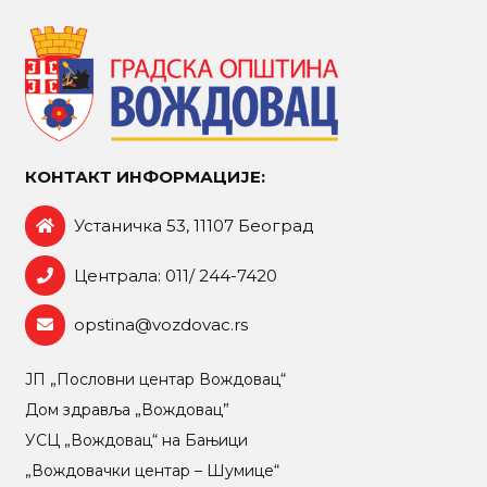
КОНТАКТ ИНФОРМАЦИЈЕ:
Устаничка 53, 11107 Београд
Централа: 011/ 244-7420
opstina@vozdovac.rs
ЈП „Пословни центар Вождовац“
Дом здравља „Вождовац”
УСЦ „Вождовац“ на Бањици
„Вождовачки центар – Шумице“