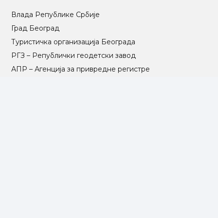
Влада Републике Србије
Град Београд
Туристичка организација Београда
РГЗ – Републички геодетски завод
АПР – Агенција за привредне регистре
©2025 Opština Voždovac. Designed by
NEXT VISION