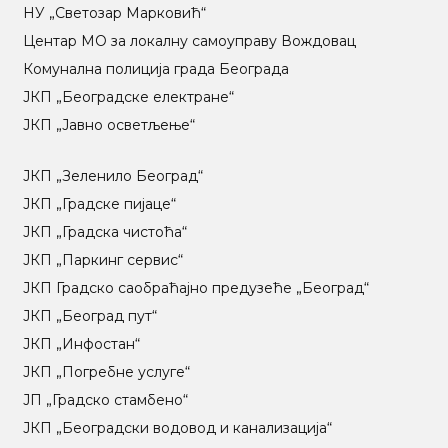
НУ „Светозар Марковић“
Центар МO за локалну самоуправу Вождовац
Комунална полиција града Београда
ЈКП „Београдске електране“
ЈКП „Јавно осветљење“
ЈКП „Зеленило Београд“
ЈКП „Градске пијаце“
ЈКП „Градска чистоћа“
ЈКП „Паркинг сервис“
ЈКП Градско саобраћајно предузеће „Београд“
ЈКП „Београд пут“
ЈКП „Инфостан“
ЈКП „Погребне услуге“
ЈП „Градско стамбено“
ЈКП „Београдски водовод и канализација“