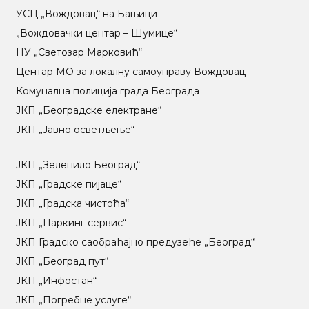
УСЦ „Вождовац“ на Бањици
„Вождовачки центар – Шумице“
НУ „Светозар Марковић“
Центар МO за локалну самоуправу Вождовац
Комунална полиција града Београда
ЈКП „Београдске електране“
ЈКП „Јавно осветљење“
ЈКП „Зеленило Београд“
ЈКП „Градске пијаце“
ЈКП „Градска чистоћа“
ЈКП „Паркинг сервис“
ЈКП Градско саобраћајно предузеће „Београд“
ЈКП „Београд пут“
ЈКП „Инфостан“
ЈКП „Погребне услуге“