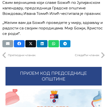
Свим верницима који славе Божић по Јулијанском
календару, председница Градске општине
Вождовац Ивана Томић Илић честитала је празник:
„Желим вам да Божић проведете у миру, здрављу и
радости са својим породицама. Мир Божји, Христос
се роди!“.
Претходни чланак
Следећи чланак
ПРИЈЕМ КОД ПРЕДСЕДНИЦЕ
ОПШТИНЕ