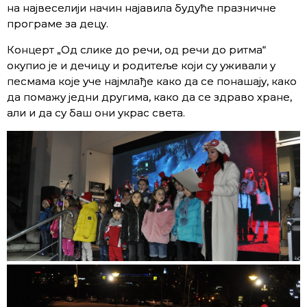
на највеселији начин најавила будуће празничне
програме за децу.
Концерт „Од слике до речи, од речи до ритма“
окупио је и дечицу и родитеље који су уживали у
песмама које уче најмлађе како да се понашају, како
да помажу једни другима, како да се здраво хране,
али и да су баш они украс света.