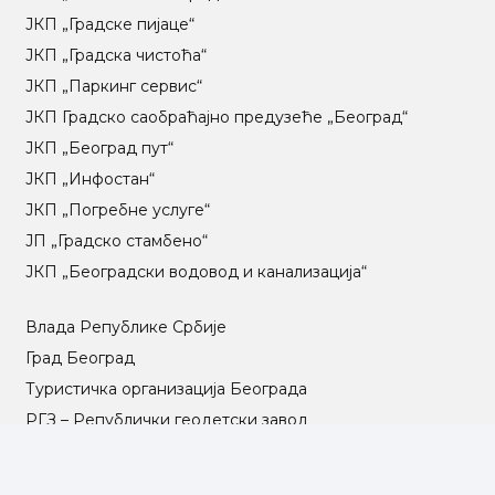
ЈКП „Градске пијаце“
ЈКП „Градска чистоћа“
ЈКП „Паркинг сервис“
ЈКП Градско саобраћајно предузеће „Београд“
ЈКП „Београд пут“
ЈКП „Инфостан“
ЈКП „Погребне услуге“
ЈП „Градско стамбено“
ЈКП „Београдски водовод и канализација“
Влада Републике Србије
Град Београд
Туристичка организација Београда
РГЗ – Републички геодетски завод
АПР – Агенција за привредне регистре