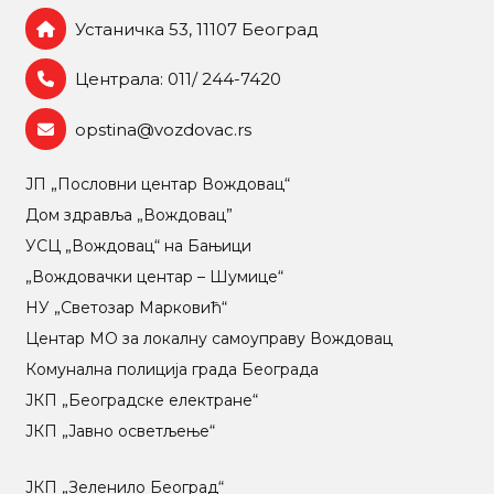
Устаничка 53, 11107 Београд
Централа: 011/ 244-7420
opstina@vozdovac.rs
ЈП „Пословни центар Вождовац“
Дом здравља „Вождовац”
УСЦ „Вождовац“ на Бањици
„Вождовачки центар – Шумице“
НУ „Светозар Марковић“
Центар МO за локалну самоуправу Вождовац
Комунална полиција града Београда
ЈКП „Београдске електране“
ЈКП „Јавно осветљење“
ЈКП „Зеленило Београд“