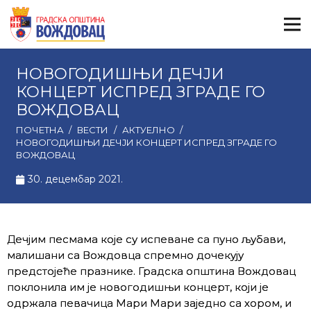
НОВОГОДИШЊИ ДЕЧЈИ
КОНЦЕРТ ИСПРЕД ЗГРАДЕ ГО
ВОЖДОВАЦ
ПОЧЕТНА
/
ВЕСТИ
/
АКТУЕЛНО
/
НОВОГОДИШЊИ ДЕЧЈИ КОНЦЕРТ ИСПРЕД ЗГРАДЕ ГО
ВОЖДОВАЦ
30. децембар 2021.
Дечјим песмама које су испеване са пуно љубави,
малишани са Вождовца спремно дочекују
предстојеће празнике. Градска општина Вождовац
поклонила им је новогодишњи концерт, који је
одржала певачица Мари Мари заједно са хором, и