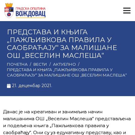
ПРЕДСТАВА И КЊИГА
„ПАЖЉИВКОВА ПРАВИЛА У
САОБРАЋАЈУ“ ЗА МАЛИШАНЕ
ОШ „ВЕСЕЛИН МАСЛЕША“
ПОЧЕТНА
/
ВЕСТИ
/
АКТУЕЛНО
/
ПРЕДСТАВА И КЊИГА „ПАЖЉИВКОВА ПРАВИЛА У
САОБРАЋАЈУ“ ЗА МАЛИШАНЕ ОШ „ВЕСЕЛИН МАСЛЕША“
21. децембар 2021.
Данас је на креативан и занимљив начин
малишанима ОШ „Веселин Маслеша“ представљена
и подељена књига „Пажљивкова правила у
саобраћају“. Они су уз едукативну представу, као и