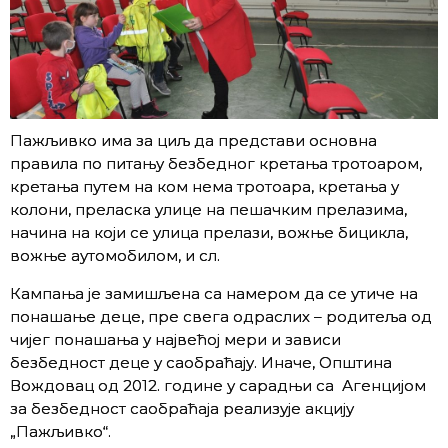
Пажљивко има за циљ да представи основна
правила по питању безбедног кретања тротоаром,
кретања путем на ком нема тротоара, кретања у
колони, преласка улице на пешачким прелазима,
начина на који се улица прелази, вожње бицикла,
вожње аутомобилом, и сл.
Кампања је замишљена са намером да се утиче на
понашање деце, пре свега одраслих – родитеља од
чијег понашања у највећој мери и зависи
безбедност деце у саобраћају. Иначе, Општина
Вождовац од 2012. године у сарадњи са Агенцијом
за безбедност саобраћаја реализује акцију
„Пажљивко“.