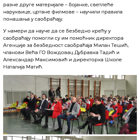
разне друге материјале – бојанке, светлеће
наруквице, цртане филмове – научили правила
понашања у саобраћају.
У намери да науче да се безбедно крећу у
саобраћају помогли су им помоћник директора
Агенције за безбедност саобраћаја Милан Тешић,
чланови Већа ГО Вождовац Дубравка Тадић и
Александар Максимовић и директорка Школе
Наталија Матић.