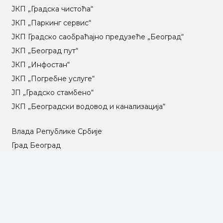
ЈКП „Градска чистоћа“
ЈКП „Паркинг сервис“
ЈКП Градско саобраћајно предузеће „Београд“
ЈКП „Београд пут“
ЈКП „Инфостан“
ЈКП „Погребне услуге“
ЈП „Градско стамбено“
ЈКП „Београдски водовод и канализација“
Влада Републике Србије
Град Београд
Туристичка организација Београда
РГЗ – Републички геодетски завод
АПР – Агенција за привредне регистре