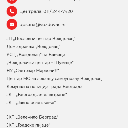
Централа: 011/ 244-7420
opstina@vozdovac.rs
ЈП „Пословни центар Вождовац“
Дом здравља „Вождовац”
УСЦ „Вождовац“ на Бањици
„Вождовачки центар – Шумице“
НУ „Светозар Марковић“
Центар МO за локалну самоуправу Вождовац
Комунална полиција града Београда
ЈКП „Београдске електране“
ЈКП „Јавно осветљење“
ЈКП „Зеленило Београд“
ЈКП „Градске пијаце“